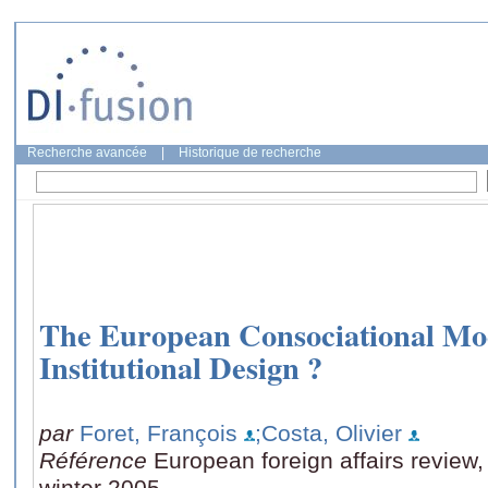
Recherche avancée
|
Historique de recherche
The European Consociational Mod
Institutional Design ?
par
Foret, François
;Costa, Olivier
Référence
European foreign affairs review,
winter 2005