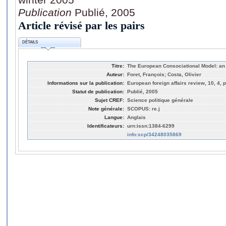
Publication
Publié, 2005
Article révisé par les pairs
DÉTAILS
Titre:
The European Consociational Model: an E
Auteur:
Foret, François; Costa, Olivier
Informations sur la publication:
European foreign affairs review, 10, 4, 
Statut de publication:
Publié, 2005
Sujet CREF:
Science politique générale
Note générale:
SCOPUS: re.j
Langue:
Anglais
Identificateurs:
urn:issn:1384-6299
info:scp/34248035869