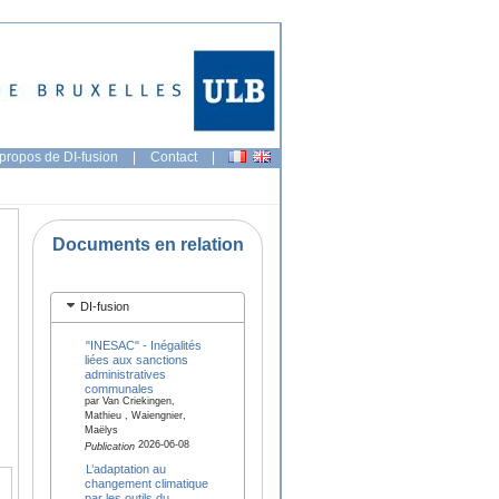
propos de DI-fusion
|
Contact
|
Documents en relation
DI-fusion
"INESAC" - Inégalités
liées aux sanctions
administratives
communales
par Van Criekingen,
Mathieu , Waiengnier,
Maëlys
2026-06-08
Publication
L’adaptation au
changement climatique
par les outils du