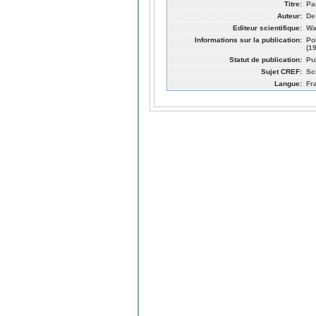
Titre:
Pa
Auteur:
De
Editeur scientifique:
Wa
Informations sur la publication:
Po
(1
Statut de publication:
Pu
Sujet CREF:
Sc
Langue:
Fr