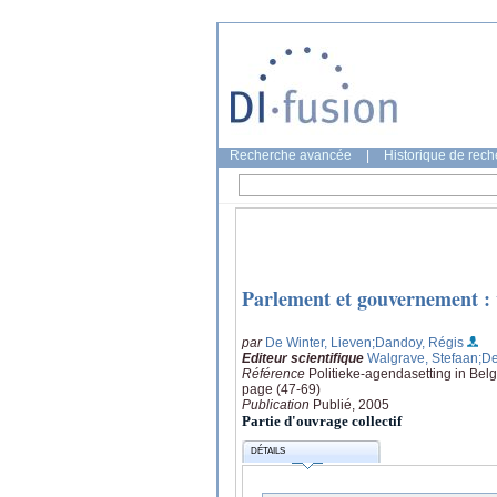
Recherche avancée
|
Historique de rec
Parlement et gouvernement :
par
De Winter, Lieven
;Dandoy, Régis
Editeur scientifique
Walgrave, Stefaan
;De
Référence
Politieke-agendasetting in Bel
page (47-69)
Publication
Publié, 2005
Partie d'ouvrage collectif
DÉTAILS