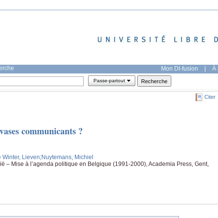
herche
Mon DI-fusion
|
À 
Passe-partout
Citer
 vases communicants ?
 Winter, Lieven
;Nuytemans, Michiel
gië – Mise à l’agenda politique en Belgique (1991-2000), Academia Press, Gent,