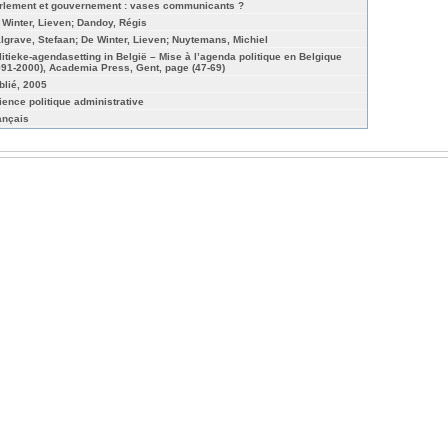
rlement et gouvernement : vases communicants ?
 Winter, Lieven; Dandoy, Régis
lgrave, Stefaan; De Winter, Lieven; Nuytemans, Michiel
litieke-agendasetting in België – Mise à l’agenda politique en Belgique
991-2000), Academia Press, Gent, page (47-69)
blié, 2005
ience politique administrative
ançais