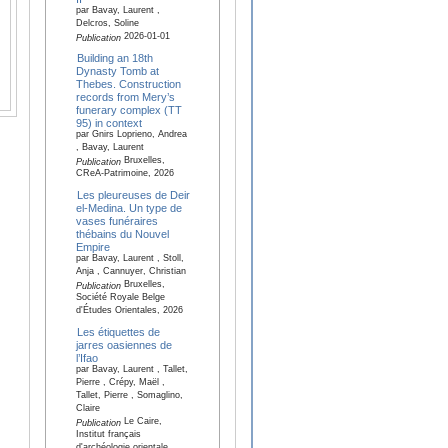
par Bavay, Laurent ,
Delcros, Soline
2026-01-01
Publication
Building an 18th
Dynasty Tomb at
Thebes. Construction
records from Mery’s
funerary complex (TT
95) in context
par Gnirs Loprieno, Andrea
, Bavay, Laurent
Bruxelles,
Publication
CReA-Patrimoine, 2026
Les pleureuses de Deir
el-Medina. Un type de
vases funéraires
thébains du Nouvel
Empire
par Bavay, Laurent , Stoll,
Anja , Cannuyer, Christian
Bruxelles,
Publication
Société Royale Belge
d'Études Orientales, 2026
Les étiquettes de
jarres oasiennes de
l’Ifao
par Bavay, Laurent , Tallet,
Pierre , Crépy, Maël ,
Tallet, Pierre , Somaglino,
Claire
Le Caire,
Publication
Institut français