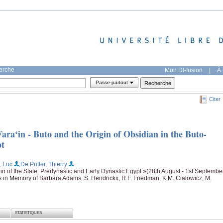
herche
Mon DI-fusion
|
À 
Passe-partout
Citer
Fara‘in - Buto and the Origin of Obsidian in the Buto-
pt
, Luc
;De Putter, Thierry
in of the State. Predynastic and Early Dynastic Egypt »(28th August - 1st Septembe
es in Memory of Barbara Adams, S. Hendrickx, R.F. Friedman, K.M. Cialowicz, M.
STATISTIQUES