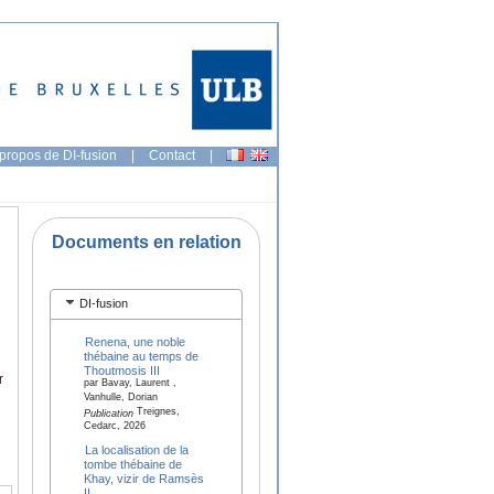
propos de DI-fusion
|
Contact
|
Documents en relation
DI-fusion
Renena, une noble
thébaine au temps de
Thoutmosis III
r
par Bavay, Laurent ,
Vanhulle, Dorian
Treignes,
Publication
Cedarc, 2026
La localisation de la
tombe thébaine de
Khay, vizir de Ramsès
II