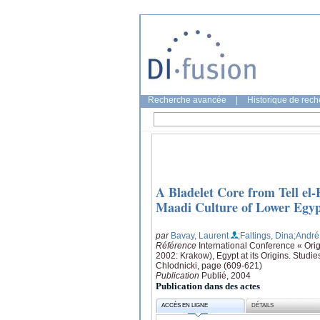
Recherche avancée
|
Historique de rec
A Bladelet Core from Tell el-
Maadi Culture of Lower Egy
par
Bavay, Laurent
;Faltings, Dina
;André
Référence
International Conference « Orig
2002: Krakow), Egypt at its Origins. Studi
Chlodnicki, page (609-621)
Publication
Publié, 2004
Publication dans des actes
ACCÈS EN LIGNE
DÉTAILS