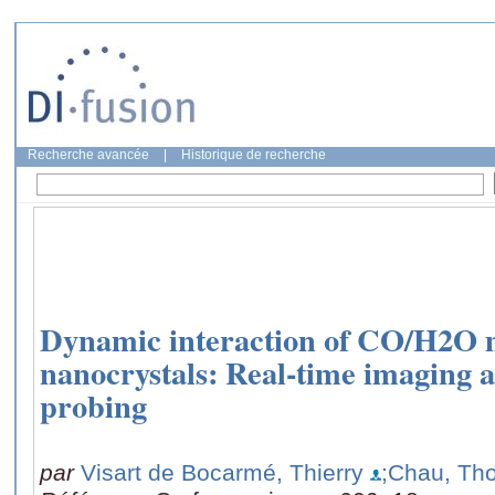
Recherche avancée
|
Historique de recherche
Dynamic interaction of CO/H2O m
nanocrystals: Real-time imaging a
probing
par
Visart de Bocarmé, Thierry
;Chau, Tho