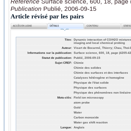
Référence
Surface science, 600, 18, page
Publication
Publié, 2006-09-15
Article révisé par les pairs
ACCÈS EN LIGNE
DÉTAILS
CONTENU
STATI
Titre:
Dynamic interaction of CO/H2O mixtures
imaging and local chemical probing
Auteur:
Visart de Bocarmé, Thierry; Chau, Thoi-
Informations sur la publication:
Surface science, 600, 18, page (4205-4
Statut de publication:
Publié, 2006-09-15
Sujet CREF:
Chimie
Chimie des solides
Chimie des surfaces et des interfaces
Catalyses hétérogène et homogène
Physique de l'état solide
Physique des surfaces
Physique des phénomènes non linéaire
Mots-clés:
Field ion microscopy
atom probe
Gold
Water
Carbon monoxide
Water gas shift reaction
Langue:
Anglais