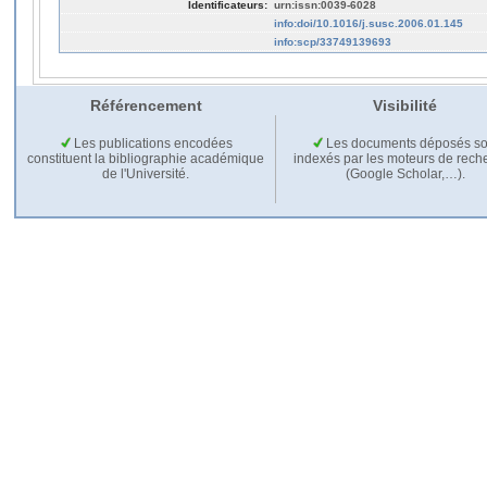
Identificateurs:
urn:issn:0039-6028
info:doi/10.1016/j.susc.2006.01.145
info:scp/33749139693
Référencement
Visibilité
Les publications encodées
Les documents déposés so
constituent la bibliographie académique
indexés par les moteurs de rech
de l'Université.
(Google Scholar,…).