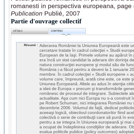
romanesti in perspectiva europeana, page 
Publication
Publié, 2007
Partie d'ouvrage collectif
DÉTAILS
CONTENU
Résumé :
Aderarea României la Uniunea Europeană este una
cercetare tratate în cadrul colecţiei « Studii europe
European de la Iaşi. Primele volume au apãrut în
era încã un stat candidat la aderare din dorinţa de
natura construcţiei europene şi modul sãu de funcţ
România i-a fãcut pentru a deveni la 1 ianuarie 20
membre. În cadrul colecţiei « Studii europene » au
volume care, împreună, arată cine este, ce este ş
Uniunea Europeană. Altele au adus în atenţia citit
a ideii de Europa » precum şi transformările genera
românesc de procesul de integrare. Subiectele ab
actualitate. Aşa cum nici Europa nu s-a construit în
pe Robert Schuman, nici integrarea României nu s
decembrie 2006. Volumul de faţã, dedicat politicilo
aceeaşi logică, obiectivul coordonatorilor fiind ac
colectivă o serie de contribuţii care să pună în e
pentru a se integra în Uniunea europeană şi mai a
a ocupat de îndeplinirea condiţiilor de aderare. Ob
evalua politicile publice (policy outcomes) adopta