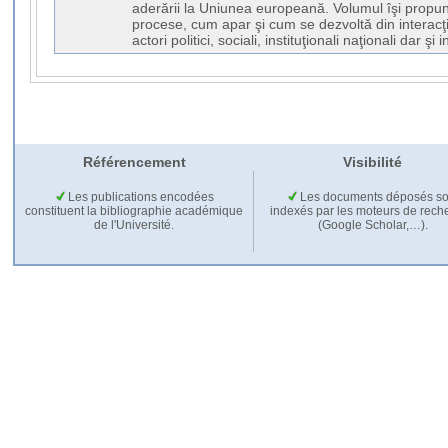
aderării la Uniunea europeană. Volumul îşi propu
procese, cum apar şi cum se dezvoltă din interacţiu
actori politici, sociali, instituţionali naţionali dar şi 
Référencement
Visibilité
Les publications encodées
Les documents déposés so
constituent la bibliographie académique
indexés par les moteurs de rech
de l'Université.
(Google Scholar,…).