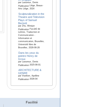
par Laoureux, Denis
Liège, Beaux-
Publication
Arts Liège, 2024
Sculpturalization in the
Theatre and Television
Plays of Samuel
Beckett
par Zhu, Wenjun
Faculté de
Publication
Lettres, Traduction et
Communication -
Information et
communication, Bruxelles,
Université libre de
Bruxelles, 2026-06-26
Dans les yeux du
peintre Henry de
Groux
par Laoureux, Denis
2025-06-01
Publication
ARCHITECTURE &
GENRE
par Vranken, Apolline
2026-04
Publication
Facilité