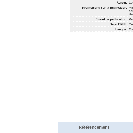
Auteur:
La
Informations sur la publication:
Mi
co
Ho
Statut de publication:
Pu
Sujet CREF:
Cr
Langue:
Fr
Référencement