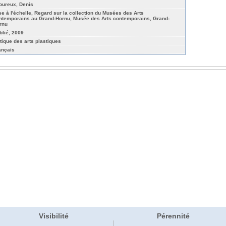
oureux, Denis
se à l'échelle, Regard sur la collection du Musées des Arts
ntemporains au Grand-Hornu, Musée des Arts contemporains, Grand-
rnu
blié, 2009
itique des arts plastiques
ançais
Visibilité
Pérennité