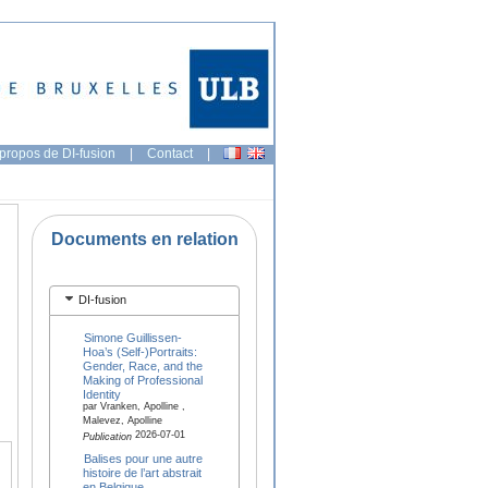
propos de DI-fusion
|
Contact
|
Documents en relation
DI-fusion
Simone Guillissen-
Hoa’s (Self-)Portraits:
Gender, Race, and the
Making of Professional
Identity
par Vranken, Apolline ,
Malevez, Apolline
2026-07-01
Publication
Balises pour une autre
histoire de l’art abstrait
en Belgique