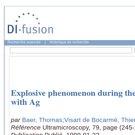
Recherche avancée
|
Historique de recherche
Explosive phenomenon during the
with Ag
par
Baer, Thomas
;Visart de Bocarmé, Thie
Référence
Ultramicroscopy, 79, page (245
Publication
Publié, 1999-01-22