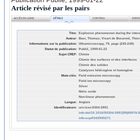
Article révisé par les pairs
ACCÈS EN LIGNE
DÉTAILS
CONTENU
STATI
Titre:
Explosive phenomenon during the intera
Auteur:
Baer, Thomas; Visart de Bocarmé, Thier
Informations sur la publication:
Ultramicroscopy, 79, page (245-249)
Statut de publication:
Publié, 1999-01-22
Sujet CREF:
Chimie
Chimie des surfaces et des interfaces
Chimie des solides
Catalyses hétérogène et homogène
Mots-clés:
Field emission microscopy
Field ion microscopy
Silver
Nitric oxide
Non-linear phenomenon
Langue:
Anglais
Identificateurs:
urn:issn:0304-3991
info:doi/10.1016/S0304-3991(99)00076-5
info:scp/0343595271