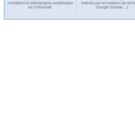
constituent la bibliographie académique
indexés par les moteurs de rech
de l'Université.
(Google Scholar,…).