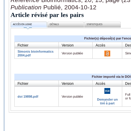
Publication
Publié, 2004-10-12
Article révisé par les pairs
ACCÈS EN LIGNE
DÉTAILS
STATISTIQUES
Fichier(s) déposé(s) par l'enc
Fichier
Version
Accès
Des
Simonis bioinformatics
Version publiée
Simo
2004.pdf
Fichier importé via le DOI
Fichier
Version
Accès
Des
Full
doi 19898.pdf
Version publiée
or f
Demander un
tiré à part