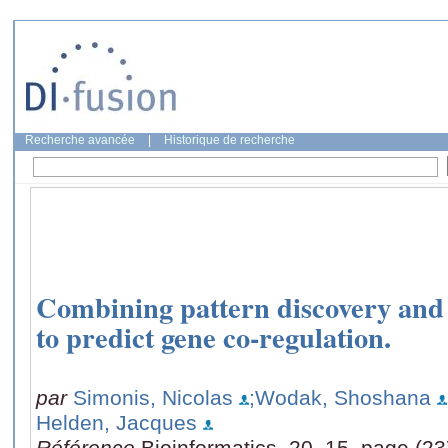
Recherche avancée
|
Historique de recherche
Combining pattern discovery and 
to predict gene co-regulation.
par
Simonis, Nicolas
;Wodak, Shoshana
Helden, Jacques
Référence
Bioinformatics, 20, 15, page (2