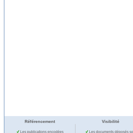
Référencement
Visibilité
Les publications encodées
Les documents déposés so