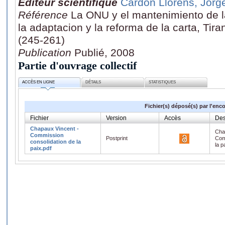
Editeur scientifique
Cardon Llorens, Jorg
Référence
La ONU y el mantenimiento de la
la adaptacion y la reforma de la carta, Tira
(245-261)
Publication
Publié, 2008
Partie d'ouvrage collectif
ACCÈS EN LIGNE
DÉTAILS
STATISTIQUES
Fichier(s) déposé(s) par l'enc
Fichier
Version
Accès
Des
Chapaux Vincent -
Cha
Commission
Postprint
Com
consolidation de la
la p
paix.pdf