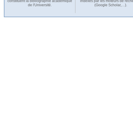
constituent la bibliographie académique
indexés par les moteurs de rech
de l'Université.
(Google Scholar,…).