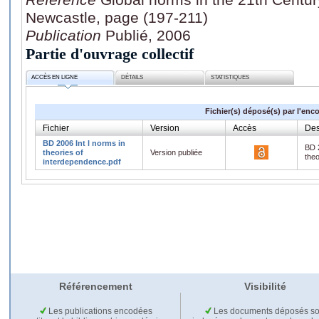
Newcastle, page (197-211)
Publication
Publié, 2006
Partie d'ouvrage collectif
ACCÈS EN LIGNE
DÉTAILS
STATISTIQUES
Fichier(s) déposé(s) par l'enc
Fichier
Version
Accès
Des
BD 2006 Int l norms in
BD 2
theories of
Version publiée
theo
interdependence.pdf
Référencement
Visibilité
Les publications encodées
Les documents déposés so