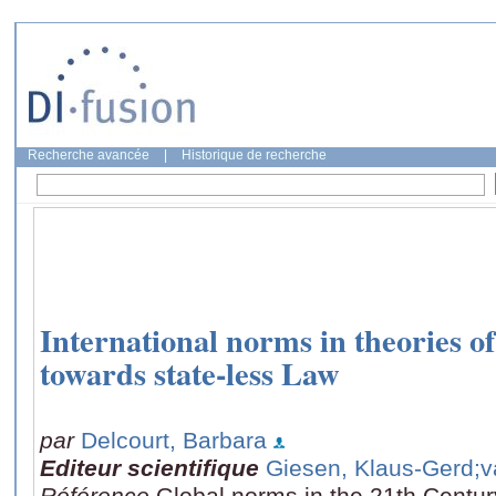
Recherche avancée
|
Historique de recherche
International norms in theories o
towards state-less Law
par
Delcourt, Barbara
Editeur scientifique
Giesen, Klaus-Gerd
;v
Référence
Global norms in the 21th Centur