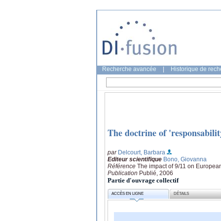
Recherche avancée
|
Historique de rec
The doctrine of 'responsabilit
par
Delcourt, Barbara
Editeur scientifique
Bono, Giovanna
Référence
The impact of 9/11 on European
Publication
Publié, 2006
Partie d'ouvrage collectif
ACCÈS EN LIGNE
DÉTAILS