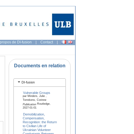
propos de DI-fusion
|
Contact
|
Documents en relation
DI-fusion
Vulnerable Groups
par Minders, Julie ,
Torrekens, Corinne
Routledge,
Publication
2027-01-01
Demobilization,
Compensation,
Recognition: the Return
to Civilian Life of
Ukrainian Volunteer
Combatants Between