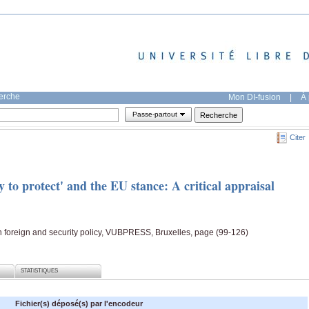
herche
Mon DI-fusion
|
À 
Passe-partout
Citer
y to protect' and the EU stance: A critical appraisal
 foreign and security policy, VUBPRESS, Bruxelles, page (99-126)
STATISTIQUES
Fichier(s) déposé(s) par l'encodeur