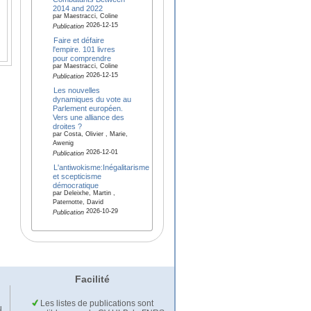
2014 and 2022
par Maestracci, Coline
2026-12-15
Publication
Faire et défaire
l'empire. 101 livres
pour comprendre
par Maestracci, Coline
2026-12-15
Publication
Les nouvelles
dynamiques du vote au
Parlement européen.
Vers une alliance des
droites ?
par Costa, Olivier , Marie,
Awenig
2026-12-01
Publication
L'antiwokisme:Inégalitarisme
et scepticisme
démocratique
par Deleixhe, Martin ,
Paternotte, David
2026-10-29
Publication
Facilité
Les listes de publications sont
u