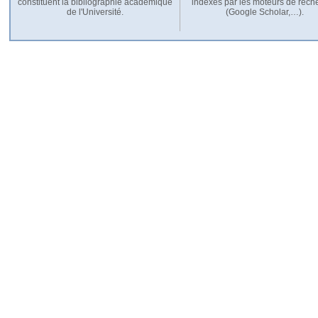
constituent la bibliographie académique
indexés par les moteurs de rech
de l'Université.
(Google Scholar,…).