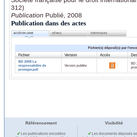
312)
Publication
Publié, 2008
Publication dans des actes
ACCÈS EN LIGNE
DÉTAILS
STATISTIQUES
Fichier(s) déposé(s) par l'enc
Fichier
Version
Accès
Des
BD 2008 La
BD 
responsabilite de
Version publiée
pro
proteger.pdf
Référencement
Visibilité
Les publications encodées
Les documents déposés so