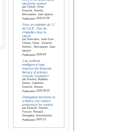
electricity market
par Chisari, Omar ,
Estache, Antonio ,
Mercatante, Juan Ignacio
2026-07-05
Publication
Pour un maintien du “L”
de l’ULB : Pas de
chapelles pour la
raison
par Pranchère, Jean-Yves ,
Chisari, Omar , Estache,
Antonio , Mercatante, Juan
Ignacio
2026-04
Publication
Can artificial
intelligence help
improve the financial
literacy of primary
schools’ students?
par Doseva, Bojidara ,
Dehon, Catherine ,
Estache, Antonio
2025-09-25
Publication
Delegating decisions to
a lottery can reduce
preference for control
par Estache, Antonio ,
Foucart, Renaud ,
Georgalos, Konstantinos
2025-12
Publication