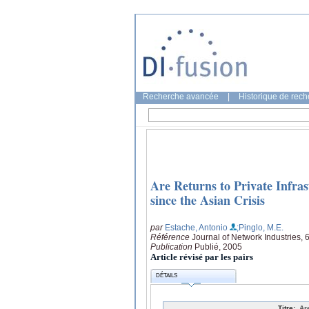
Recherche avancée
|
Historique de rec
Are Returns to Private Infras
since the Asian Crisis
par
Estache, Antonio
;Pinglo, M.E.
Référence
Journal of Network Industries, 
Publication
Publié, 2005
Article révisé par les pairs
DÉTAILS
Titre:
Ar