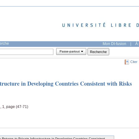
herche
Mon DI-fusion
|
À 
Passe-partout
Citer
tructure in Developing Countries Consistent with Risks
6, 1, page (47-71)
e Returns to Private Infrastructure in Developing Countries Consistent