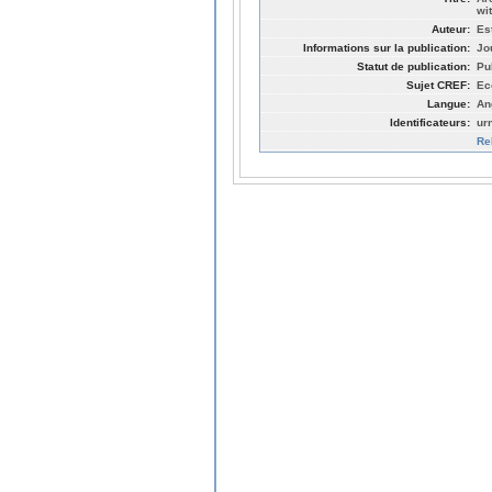
wi
Auteur:
Es
Informations sur la publication:
Jo
Statut de publication:
Pu
Sujet CREF:
Ec
Langue:
An
Identificateurs:
ur
Re