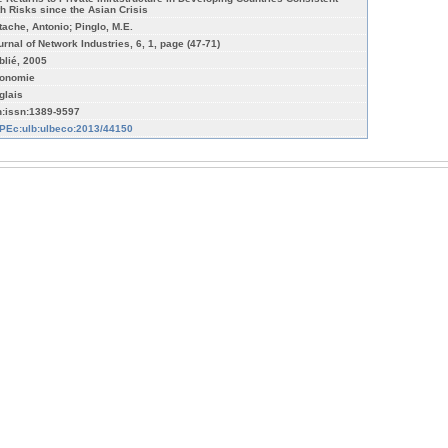
th Risks since the Asian Crisis
tache, Antonio; Pinglo, M.E.
urnal of Network Industries, 6, 1, page (47-71)
blié, 2005
onomie
glais
n:issn:1389-9597
PEc:ulb:ulbeco:2013/44150