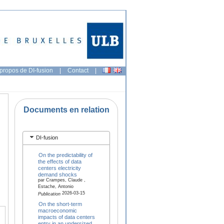
propos de DI-fusion
|
Contact
|
Documents en relation
DI-fusion
On the predictability of
the effects of data
centers electricity
demand shocks
par Crampes, Claude ,
Estache, Antonio
2026-03-15
Publication
On the short-term
macroeconomic
impacts of data centers
entry in an undersized