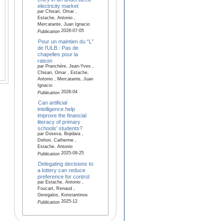
electricity market
par Chisari, Omar ,
Estache, Antonio ,
Mercatante, Juan Ignacio
2026-07-05
Publication
Pour un maintien du “L”
de l’ULB : Pas de
chapelles pour la
raison
par Pranchère, Jean-Yves ,
Chisari, Omar , Estache,
Antonio , Mercatante, Juan
Ignacio
2026-04
Publication
Can artificial
intelligence help
improve the financial
literacy of primary
schools’ students?
par Doseva, Bojidara ,
Dehon, Catherine ,
Estache, Antonio
2025-09-25
Publication
Delegating decisions to
a lottery can reduce
preference for control
par Estache, Antonio ,
Foucart, Renaud ,
Georgalos, Konstantinos
2025-12
Publication