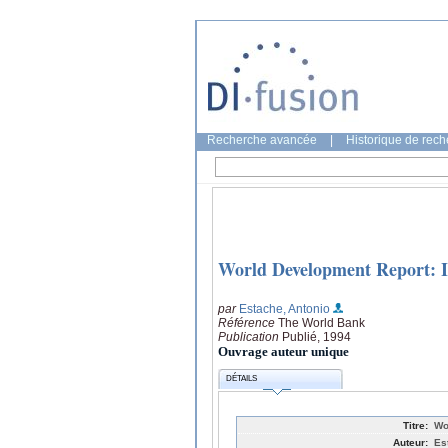
Recherche avancée
|
Historique de rec
World Development Report: I
par
Estache, Antonio
Référence
The World Bank
Publication
Publié, 1994
Ouvrage auteur unique
DÉTAILS
Titre:
Wo
Auteur:
Es