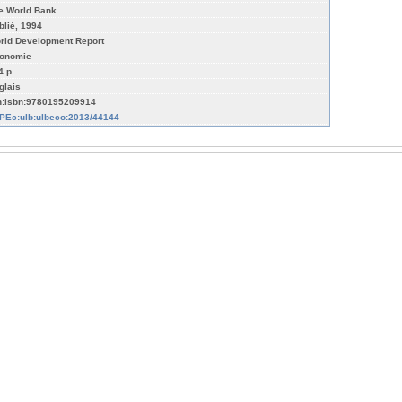
e World Bank
blié, 1994
rld Development Report
onomie
4 p.
glais
n:isbn:9780195209914
PEc:ulb:ulbeco:2013/44144