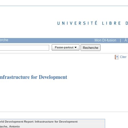
herche
Mon DI-fusion
|
À 
Passe-partout
Citer
nfrastructure for Development
rld Development Report: Infrastructure for Development
tache, Antonio