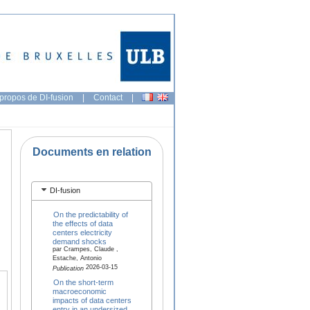
propos de DI-fusion
|
Contact
|
Documents en relation
DI-fusion
On the predictability of
the effects of data
centers electricity
demand shocks
par Crampes, Claude ,
Estache, Antonio
2026-03-15
Publication
On the short-term
macroeconomic
impacts of data centers
entry in an undersized