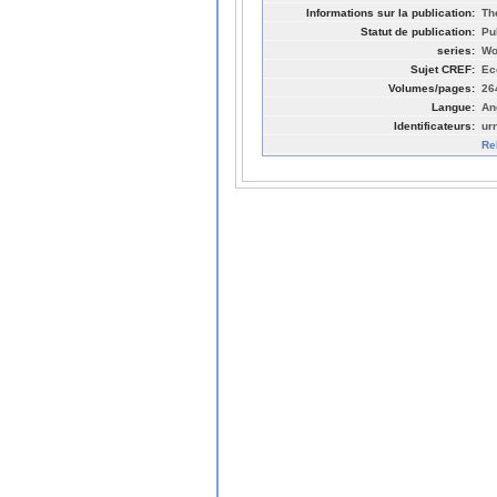
Informations sur la publication:
Th
Statut de publication:
Pu
series:
Wo
Sujet CREF:
Ec
Volumes/pages:
26
Langue:
An
Identificateurs:
ur
Re