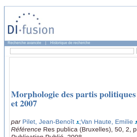
Recherche avancée
|
Historique de recherche
Morphologie des partis politique
et 2007
par
Pilet, Jean-Benoît
;Van Haute, Emilie
Référence
Res publica (Bruxelles), 50, 2, 
Publication
Publié, 2008