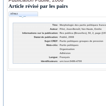
Article révisé par les pairs
DÉTAILS
Titre:
Morphologie des partis politiques fran
Auteur:
Pilet, Jean-Benoît; Van Haute, Emilie
Informations sur la publication:
Res publica (Bruxelles), 50, 2, page (19
Statut de publication:
Publié, 2008
Sujet CREF:
Partis politiques groupes de pression
Mots-clés:
Partis politiques
Organisation
Adhésion
Langue:
Français
Identificateurs:
urn:issn:0486-4700