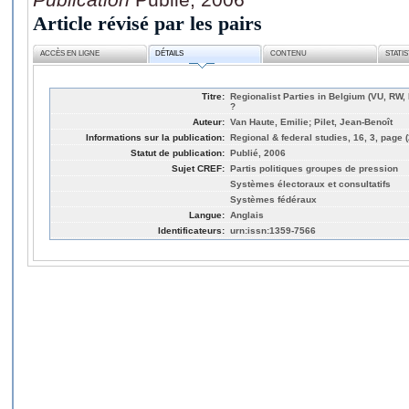
Article révisé par les pairs
ACCÈS EN LIGNE
DÉTAILS
CONTENU
STATI
Titre:
Regionalist Parties in Belgium (VU, RW, 
?
Auteur:
Van Haute, Emilie; Pilet, Jean-Benoît
Informations sur la publication:
Regional & federal studies, 16, 3, page 
Statut de publication:
Publié, 2006
Sujet CREF:
Partis politiques groupes de pression
Systèmes électoraux et consultatifs
Systèmes fédéraux
Langue:
Anglais
Identificateurs:
urn:issn:1359-7566