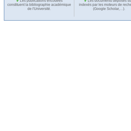
Les publications encodées
Les documents déposés so
constituent la bibliographie académique
indexés par les moteurs de rech
de l'Université.
(Google Scholar,…).