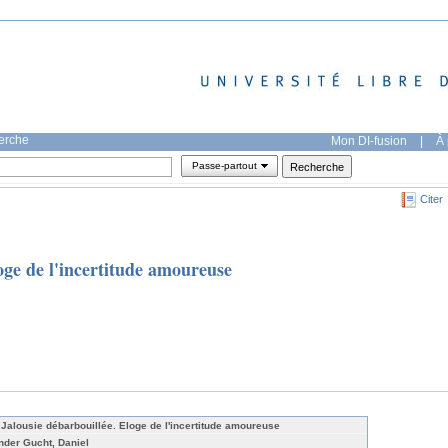
herche
Mon DI-fusion
|
À 
Passe-partout
Citer
oge de l'incertitude amoureuse
 Jalousie débarbouillée. Eloge de l'incertitude amoureuse
nder Gucht, Daniel