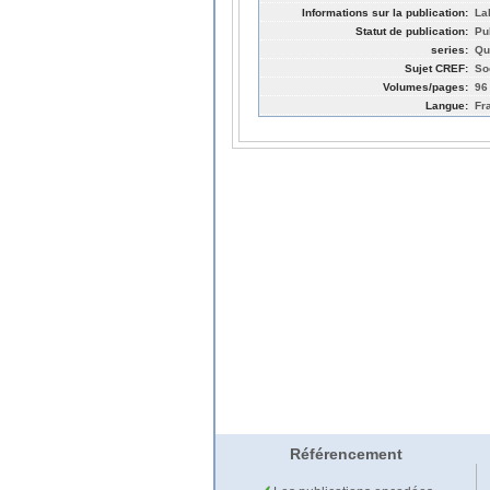
Informations sur la publication:
La
Statut de publication:
Pu
series:
Qua
Sujet CREF:
So
Volumes/pages:
96
Langue:
Fr
Référencement