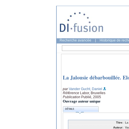
Recherche avancée
|
Historique de rec
La Jalousie débarbouillée. El
par
Vander Gucht, Daniel
Référence
Labor, Bruxelles
Publication
Publié, 2005
Ouvrage auteur unique
DÉTAILS
Titre:
La
Auteur:
Va