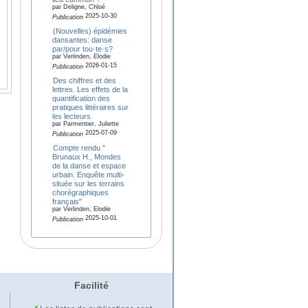
par Deligne, Chloé
2025-10-30
Publication
(Nouvelles) épidémies
dansantes: danse
par/pour tou·te·s?
par Verlinden, Elodie
2026-01-15
Publication
Des chiffres et des
lettres. Les effets de la
quantification des
pratiques littéraires sur
les lecteurs
par Parmentier, Juliette
2025-07-09
Publication
Compte rendu "
Brunaux H., Mondes
de la danse et espace
urbain. Enquête multi-
située sur les terrains
chorégraphiques
français"
par Verlinden, Elodie
2025-10-01
Publication
Facilité