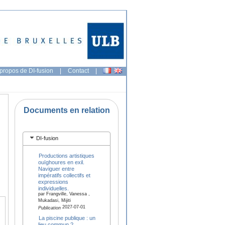
propos de DI-fusion
|
Contact
|
Documents en relation
DI-fusion
Productions artistiques
ouïghoures en exil.
Naviguer entre
impératifs collectifs et
expressions
individuelles.
par Frangville, Vanessa ,
Mukadasi, Mijiti
2027-07-01
Publication
La piscine publique : un
lieu commun ?