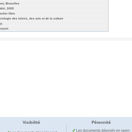
bor, Bruxelles
blié, 2005
rtier libre
ciologie des loisirs, des arts et de la culture
 p.
ançais
Visibilité
Pérennité
Les documents déposés en open-