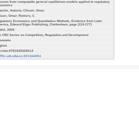
ssons from computable general equilibrium models applied to regulatory
onomics
tache, Antonio; Chisari, Omar
isari, Omar; Romero, C.
gulatory Economics and Quantitative Methods, Evidence from Latin
erica, Edward Elgar Publishing, Cheltenham, page (119-177)
blié, 2006
e CRC Series on Competition, Regulation and Development
onomie
glais
n:isbn:9781845429614
PEc:ulb:ulbeco:2013/44061