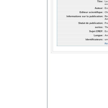
Titre:
Le
ec
Auteur:
Es
Editeur scientifique:
Ch
Informations sur la publication:
Re
Am
Statut de publication:
Pu
series:
Th
Sujet CREF:
Ec
Langue:
An
Identificateurs:
ur
Re