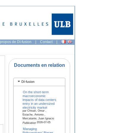
propos de DI-fusion
|
Contact
|
Documents en relation
DI-fusion
On the short-term
macroeconomic
impacts of data centers
entry in an undersized
electricity market
par Chisari, Omar ,
Estache, Antonio ,
Mercatante, Juan Ignacio
2026-07-05
Publication
Managing
Policymakers’ Biases