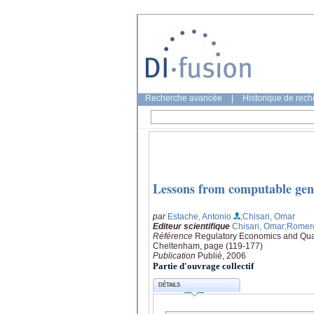
Recherche avancée
|
Historique de rec
Lessons from computable gene
par
Estache, Antonio
;Chisari, Omar
Editeur scientifique
Chisari, Omar
;Romero
Référence
Regulatory Economics and Quan
Cheltenham, page (119-177)
Publication
Publié, 2006
Partie d'ouvrage collectif
DÉTAILS