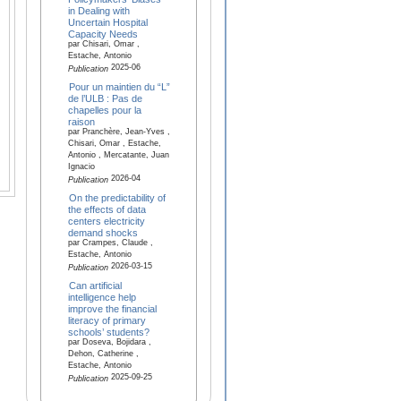
in Dealing with
Uncertain Hospital
Capacity Needs
par Chisari, Omar ,
Estache, Antonio
2025-06
Publication
Pour un maintien du “L”
de l’ULB : Pas de
chapelles pour la
raison
par Pranchère, Jean-Yves ,
Chisari, Omar , Estache,
Antonio , Mercatante, Juan
Ignacio
2026-04
Publication
On the predictability of
the effects of data
centers electricity
demand shocks
par Crampes, Claude ,
Estache, Antonio
2026-03-15
Publication
Can artificial
intelligence help
improve the financial
literacy of primary
schools’ students?
par Doseva, Bojidara ,
Dehon, Catherine ,
Estache, Antonio
2025-09-25
Publication