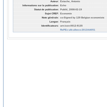
Auteur:
Estache, Antonio
Informations sur la publication:
Echo
Statut de publication:
Publié, 2008-02-19
Sujet CREF:
Economie
Note générale:
co-Signed by 129 Belgian economists
Langue:
Français
Identificateurs:
urn:issn:0012-9135
RePEc:ulb:ulbeco:2013/44051