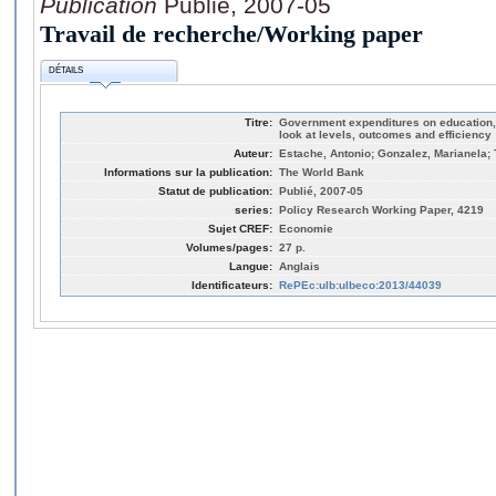
Publication
Publié, 2007-05
Travail de recherche/Working paper
DÉTAILS
Titre:
Government expenditures on education, 
look at levels, outcomes and efficiency
Auteur:
Estache, Antonio; Gonzalez, Marianela; T
Informations sur la publication:
The World Bank
Statut de publication:
Publié, 2007-05
series:
Policy Research Working Paper, 4219
Sujet CREF:
Economie
Volumes/pages:
27 p.
Langue:
Anglais
Identificateurs:
RePEc:ulb:ulbeco:2013/44039