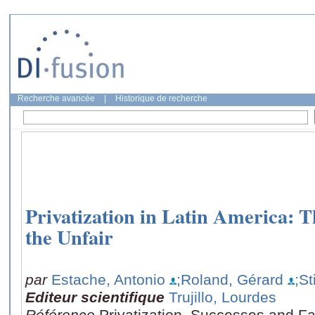
Recherche avancée
|
Historique de recherche
Privatization in Latin America: 
the Unfair
par
Estache, Antonio
;Roland, Gérard
;St
Editeur scientifique
Trujillo, Lourdes
Référence
Privatization, Successes and Fa