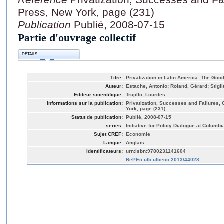
Press, New York, page (231)
Publication
Publié, 2008-07-15
Partie d'ouvrage collectif
DÉTAILS
Titre:
Privatization in Latin America: The Good
Auteur:
Estache, Antonio; Roland, Gérard; Stigli
Editeur scientifique:
Trujillo, Lourdes
Informations sur la publication:
Privatization, Successes and Failures,
York, page (231)
Statut de publication:
Publié, 2008-07-15
series:
Initiative for Policy Dialogue at Columbi
Sujet CREF:
Economie
Langue:
Anglais
Identificateurs:
urn:isbn:9780231141604
RePEc:ulb:ulbeco:2013/44028