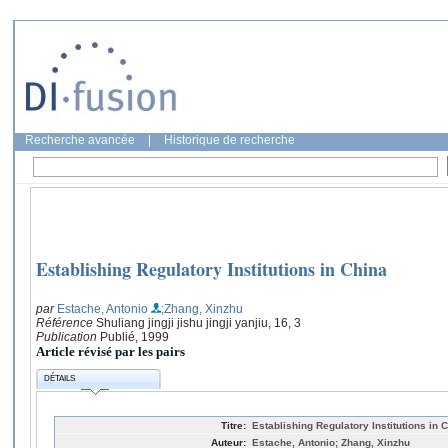
Recherche avancée
|
Historique de recherche
Establishing Regulatory Institutions in China
par
Estache, Antonio
;Zhang, Xinzhu
Référence
Shuliang jingji jishu jingji yanjiu, 16, 3
Publication
Publié, 1999
Article révisé par les pairs
DÉTAILS
Titre:
Establishing Regulatory Institutions in 
Auteur:
Estache, Antonio; Zhang, Xinzhu