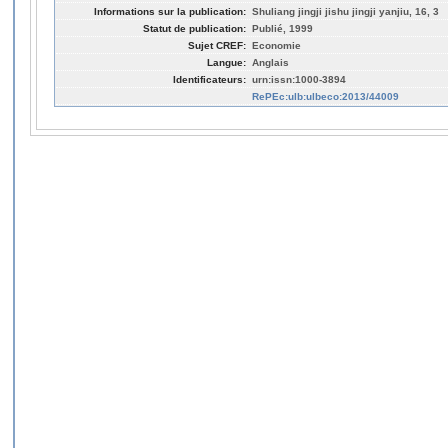
Informations sur la publication:
Shuliang jingji jishu jingji yanjiu, 16, 3
Statut de publication:
Publié, 1999
Sujet CREF:
Economie
Langue:
Anglais
Identificateurs:
urn:issn:1000-3894
RePEc:ulb:ulbeco:2013/44009