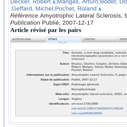
Decker, Robert
;Mangas, Arturo
;Bodet, D
;Geffard, Michel
;Pochet, Roland
Référence
Amyotrophic Lateral Sclerosis, 
Publication
Publié, 2007-12-17
Article révisé par les pairs
ACCÈS EN LIGNE
DÉTAILS
CONTENU
STATI
Titre:
Gemals, a new drug candidate, extends
electromyographic parameters in a rat m
sclerosis
Auteur:
Nicaise, Charles; Coupier, Jérôme; Daba
Robert; Mangas, Arturo; Bodet, Dominiqu
Pochet, Roland
Informations sur la publication:
Amyotrophic Lateral Sclerosis, 9, page 
Statut de publication:
Publié, 2007-12-17
Sujet CREF:
Pathologie générale
Neurophysiologie
Mots-clés:
Amyotrophic lateral sclerosis, SOD1, ra
Langue:
Anglais
Identificateurs:
urn:issn:1748-2968
info:doi/10.1080/17482960701788180
info:scp/42549158595