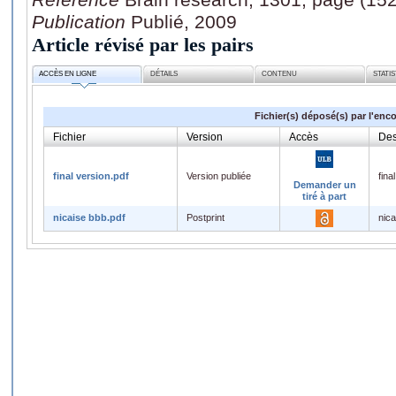
Publication
Publié, 2009
Article révisé par les pairs
ACCÈS EN LIGNE
DÉTAILS
CONTENU
STATI
Fichier(s) déposé(s) par l'enc
Fichier
Version
Accès
Des
final version.pdf
Version publiée
fina
Demander un
tiré à part
nicaise bbb.pdf
Postprint
nica