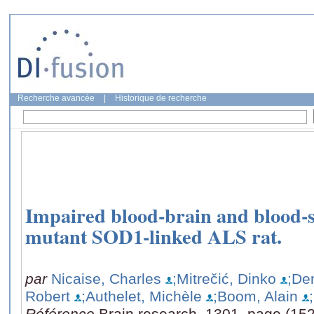
Recherche avancée
|
Historique de recherche
Impaired blood-brain and blood-s
mutant SOD1-linked ALS rat.
par
Nicaise, Charles
;Mitrečić, Dinko
;Dem
Robert
;Authelet, Michèle
;Boom, Alain
Référence
Brain research, 1301, page (15