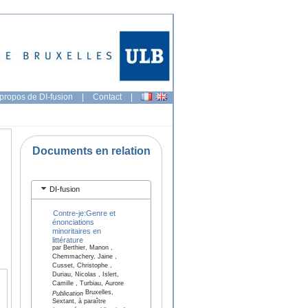
propos de DI-fusion
|
Contact
|
Documents en relation
DI-fusion
Contre-je:Genre et
énonciations
minoritaires en
littérature
par Berthier, Manon ,
Chemmachery, Jaine ,
Cusset, Christophe ,
Duriau, Nicolas , Islert,
Camille , Turbiau, Aurore
Bruxelles,
Publication
Sextant, à paraître