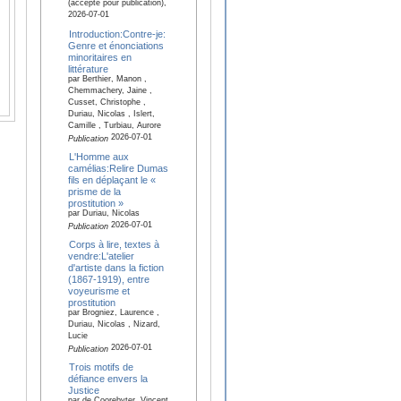
(accepté pour publication),
2026-07-01
Introduction:Contre-je:
Genre et énonciations
minoritaires en
littérature
par Berthier, Manon ,
Chemmachery, Jaine ,
Cusset, Christophe ,
Duriau, Nicolas , Islert,
Camille , Turbiau, Aurore
2026-07-01
Publication
L'Homme aux
camélias:Relire Dumas
fils en déplaçant le «
prisme de la
prostitution »
par Duriau, Nicolas
2026-07-01
Publication
Corps à lire, textes à
vendre:L'atelier
d'artiste dans la fiction
(1867-1919), entre
voyeurisme et
prostitution
par Brogniez, Laurence ,
Duriau, Nicolas , Nizard,
Lucie
2026-07-01
Publication
Trois motifs de
défiance envers la
Justice