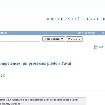
herche
Mon DI-fusion
|
À 
Passe-partout
Citer
ompétences, un processus piloté à l'aval
-94)
stface: La fabrication des compétences, un processus piloté à l'aval
roobants, Marcelle