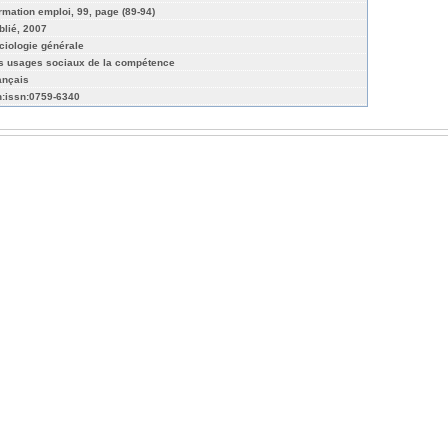
rmation emploi, 99, page (89-94)
blié, 2007
ciologie générale
s usages sociaux de la compétence
ançais
n:issn:0759-6340