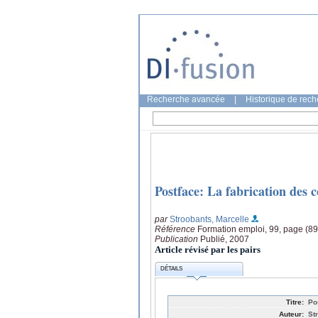
Recherche avancée
|
Historique de rec
Postface: La fabrication des c
par
Stroobants, Marcelle
Référence
Formation emploi, 99, page (89
Publication
Publié, 2007
Article révisé par les pairs
DÉTAILS
Titre:
Po
Auteur:
St