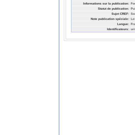
Informations sur la publication:
Fo
Statut de publication:
Pu
Sujet CREF:
So
Note publication spéciale:
Le
Langue:
Fr
Identificateurs:
ur