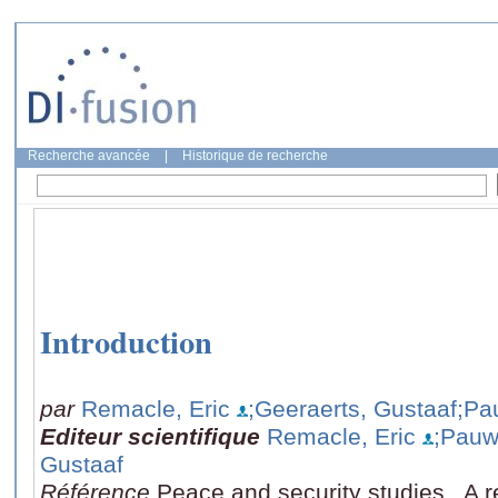
Recherche avancée
|
Historique de recherche
Introduction
par
Remacle, Eric
;Geeraerts, Gustaaf
;Pa
Editeur scientifique
Remacle, Eric
;Pauw
Gustaaf
Référence
Peace and security studies., A 