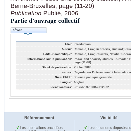
Berne-Bruxelles, page (11-20)
Publication
Publié, 2006
Partie d'ouvrage collectif
DÉTAILS
Titre:
Introduction
Auteur:
Remacle, Eric; Geeraerts, Gustaaf; Pauw
Editeur scientifique:
Remacle, Eric; Pauwels, Natalie; Geerae
Informations sur la publication:
Peace and security studies., A reader, 
page (11-20)
Statut de publication:
Publié, 2006
series:
Regards sur l'International / Internationa
Sujet CREF:
Science politique générale
Langue:
Anglais
Identificateurs:
urn:isbn:9789052012322
Référencement
Visibilité
Les publications encodées
Les documents déposés so