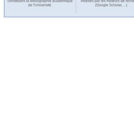
constituent la bibliographie académique
indexés par les moteurs de rech
de l'Université.
(Google Scholar,…).