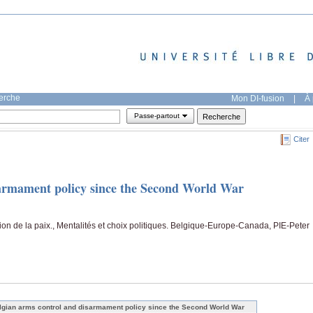
herche
Mon DI-fusion
|
À 
Passe-partout
Citer
sarmament policy since the Second World War
on de la paix., Mentalités et choix politiques. Belgique-Europe-Canada, PIE-Peter
lgian arms control and disarmament policy since the Second World War