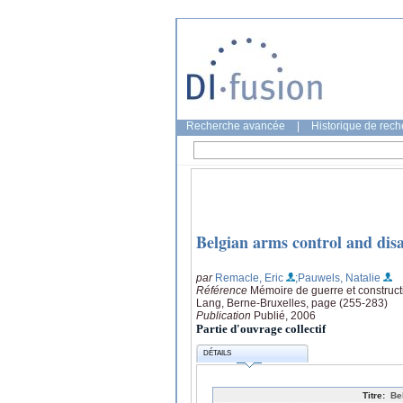
Recherche avancée
|
Historique de rec
Belgian arms control and di
par
Remacle, Eric
;Pauwels, Natalie
Référence
Mémoire de guerre et constructi
Lang, Berne-Bruxelles, page (255-283)
Publication
Publié, 2006
Partie d'ouvrage collectif
DÉTAILS
Titre:
Be