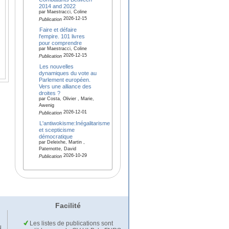
2014 and 2022
par Maestracci, Coline
2026-12-15
Publication
Faire et défaire
l'empire. 101 livres
pour comprendre
par Maestracci, Coline
2026-12-15
Publication
Les nouvelles
dynamiques du vote au
Parlement européen.
Vers une alliance des
droites ?
par Costa, Olivier , Marie,
Awenig
2026-12-01
Publication
L'antiwokisme:Inégalitarisme
et scepticisme
démocratique
par Deleixhe, Martin ,
Paternotte, David
2026-10-29
Publication
Facilité
Les listes de publications sont
u