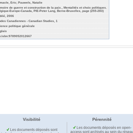
macle, Eric; Pauwels, Natalie
moire de guerre et construction de la paix., Mentalités et choix politiques.
lgique-Europe-Canada, PIE-Peter Lang, Berne-Bruxelles, page (255-283)
blié, 2006
udes Canadiennes - Canadian Studies, 1
ience politique générale
glais
n:isbn:9789052012667
Visibilité
Pérennité
Les documents déposés en open-
Les documents déposés sont
access sont archivés au sein du résea