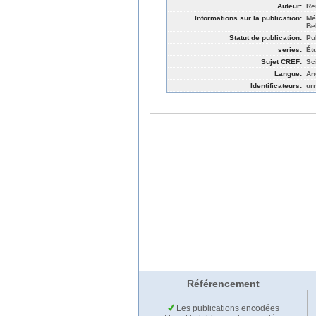
Auteur:
Re
Informations sur la publication:
Mé
Be
Statut de publication:
Pu
series:
Ét
Sujet CREF:
Sc
Langue:
An
Identificateurs:
ur
Référencement
Les publications encodées