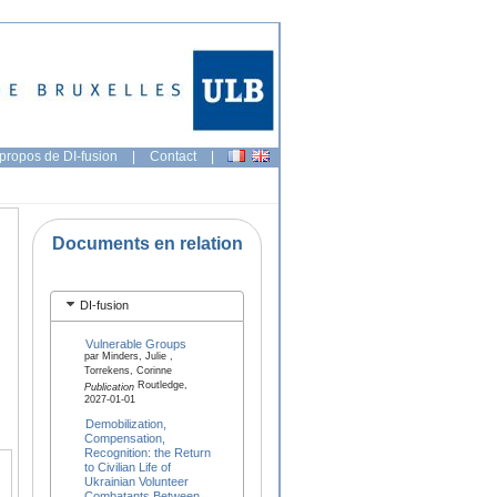
propos de DI-fusion
|
Contact
|
Documents en relation
DI-fusion
Vulnerable Groups
par Minders, Julie ,
Torrekens, Corinne
Routledge,
Publication
2027-01-01
Demobilization,
Compensation,
Recognition: the Return
to Civilian Life of
Ukrainian Volunteer
Combatants Between