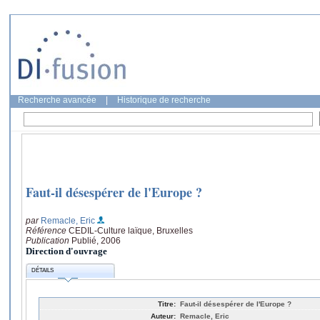
Recherche avancée
|
Historique de recherche
Faut-il désespérer de l'Europe ?
par
Remacle, Eric
Référence
CEDIL-Culture laïque, Bruxelles
Publication
Publié, 2006
Direction d'ouvrage
DÉTAILS
Titre:
Faut-il désespérer de l'Europe ?
Auteur:
Remacle, Eric