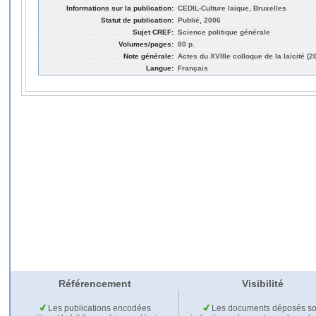
Informations sur la publication:
CEDIL-Culture laïque, Bruxelles
Statut de publication:
Publié, 2006
Sujet CREF:
Science politique générale
Volumes/pages:
80 p.
Note générale:
Actes du XVIIIe colloque de la laïcité (2
Langue:
Français
Référencement
Visibilité
Les publications encodées
Les documents déposés so