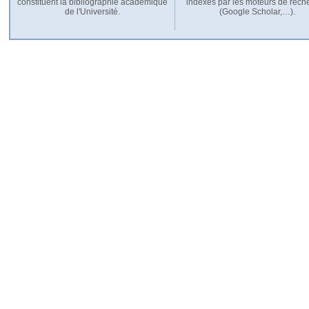
constituent la bibliographie académique
indexés par les moteurs de rech
de l'Université.
(Google Scholar,…).