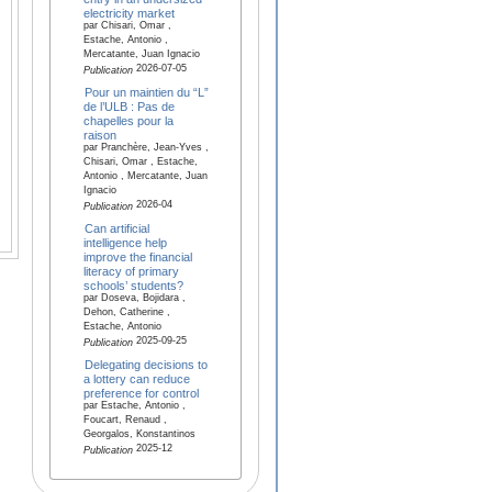
electricity market
par Chisari, Omar ,
Estache, Antonio ,
Mercatante, Juan Ignacio
2026-07-05
Publication
Pour un maintien du “L”
de l’ULB : Pas de
chapelles pour la
raison
par Pranchère, Jean-Yves ,
Chisari, Omar , Estache,
Antonio , Mercatante, Juan
Ignacio
2026-04
Publication
Can artificial
intelligence help
improve the financial
literacy of primary
schools’ students?
par Doseva, Bojidara ,
Dehon, Catherine ,
Estache, Antonio
2025-09-25
Publication
Delegating decisions to
a lottery can reduce
preference for control
par Estache, Antonio ,
Foucart, Renaud ,
Georgalos, Konstantinos
2025-12
Publication