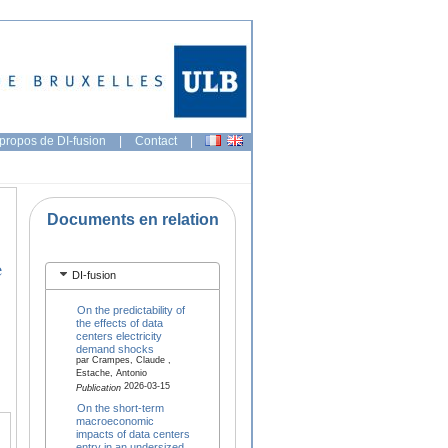
propos de DI-fusion
|
Contact
|
Documents en relation
e
DI-fusion
On the predictability of
the effects of data
centers electricity
demand shocks
par Crampes, Claude ,
Estache, Antonio
2026-03-15
Publication
On the short-term
macroeconomic
impacts of data centers
entry in an undersized