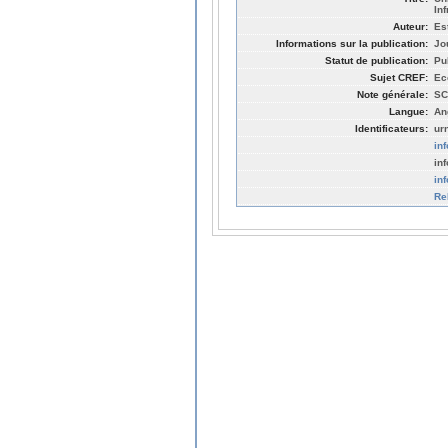
In
Auteur:
Es
Informations sur la publication:
Jo
Statut de publication:
Pu
Sujet CREF:
Ec
Note générale:
SC
Langue:
An
Identificateurs:
ur
in
in
in
Re