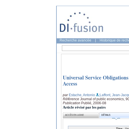
Recherche avancée
|
Historique de rec
Universal Service Obligations
Access
par
Estache, Antonio
;Laffont, Jean-Jac
Référence
Journal of public economics, 9
Publication
Publié, 2006-08
Article révisé par les pairs
ACCÈS EN LIGNE
DÉTAILS
Titre:
Un