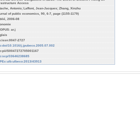
frastructure Access
tache, Antonio; Laffont, Jean-Jacques; Zhang, Xinzhu
urnal of public economics, 90, 6-7, page (1155-1179)
blié, 2006-08
onomie
OPUS: ar.j
glais
n:issn:0047-2727
fo:doi/10.1016/j.jpubeco.2005.07.002
fo:pii/S0047272705001167
fo:scp/33646238685
PEc:ulb:ulbeco:2013/43913