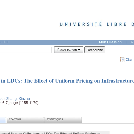
herche
Mon DI-fusion
|
À 
Passe-partout
Citer
 in LDCs: The Effect of Uniform Pricing on Infrastructur
ques
;Zhang, Xinzhu
0, 6-7, page (1155-1179)
CONTENU
STATISTIQUES
iversal Service Obligations in LDCs: The Effect of Uniform Pricing on