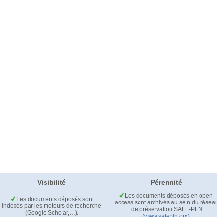
Visibilité
Pérennité
Les documents déposés en open-
Les documents déposés sont
access sont archivés au sein du résea
indexés par les moteurs de recherche
de préservation SAFE-PLN
(Google Scholar,…).
(www.safepln.org)
.