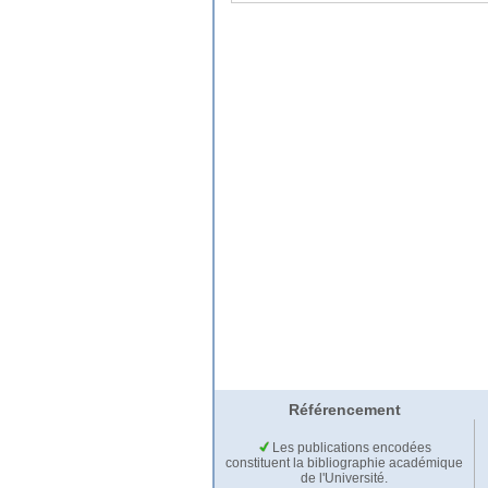
Référencement
Les publications encodées
constituent la bibliographie académique
de l'Université.