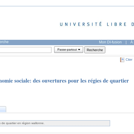
herche
Mon DI-fusion
|
À 
Passe-partout
Citer
nomie sociale: des ouvertures pour les régies de quartier
 de quartier en région wallonne.