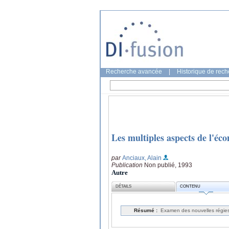
Recherche avancée
|
Historique de rec
Les multiples aspects de l'éco
par
Anciaux, Alain
Publication
Non publié, 1993
Autre
DÉTAILS
CONTENU
Résumé :
Examen des nouvelles régies