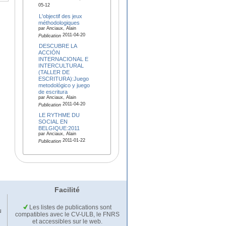
05-12
L'objectif des jeux
méthodologiques
par Anciaux, Alain
2011-04-20
Publication
DESCUBRE LA
ACCIÓN
INTERNACIONAL E
INTERCULTURAL
(TALLER DE
ESCRITURA):Juego
metodológico y juego
de escritura
par Anciaux, Alain
2011-04-20
Publication
LE RYTHME DU
SOCIAL EN
BELGIQUE:2011
par Anciaux, Alain
2011-01-22
Publication
Facilité
Les listes de publications sont
u
compatibles avec le CV-ULB, le FNRS
et accessibles sur le web.