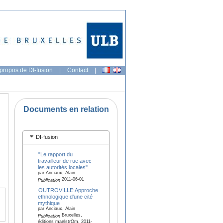
propos de DI-fusion
|
Contact
|
Documents en relation
DI-fusion
"Le rapport du
travailleur de rue avec
les autorités locales".
par Anciaux, Alain
2011-06-01
Publication
OUTROVILLE:Approche
ethnologique d'une cité
mythique
par Anciaux, Alain
Bruxelles,
Publication
éditions maelstrÖm, 2011-