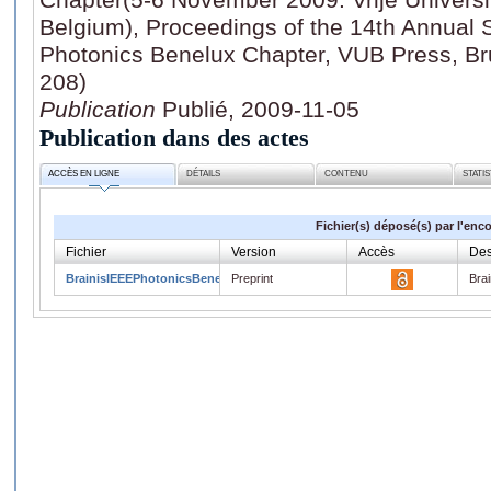
Belgium), Proceedings of the 14th Annual
Photonics Benelux Chapter, VUB Press, Br
208)
Publication
Publié, 2009-11-05
Publication dans des actes
ACCÈS EN LIGNE
DÉTAILS
CONTENU
STATI
Fichier(s) déposé(s) par l'enc
Fichier
Version
Accès
Des
BrainisIEEEPhotonicsBenelux2009b.pdf
Preprint
Bra