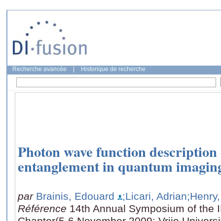
Recherche avancée
|
Historique de recherche
Photon wave function description 
entanglement in quantum imagin
par
Brainis, Edouard
;Licari, Adrian
;Henry,
Référence
14th Annual Symposium of the 
Chapter(5-6 November 2009: Vrije Universit