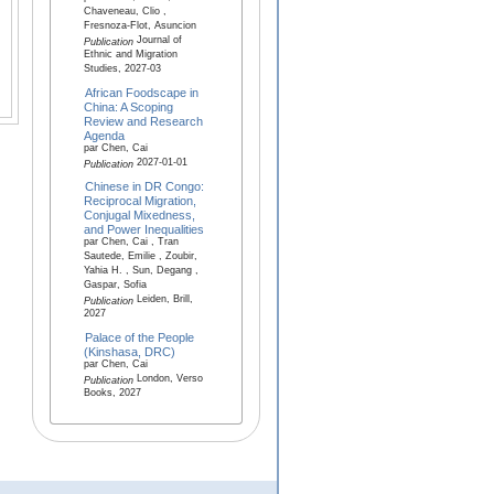
Chaveneau, Clio ,
Fresnoza-Flot, Asuncion
Journal of
Publication
Ethnic and Migration
Studies, 2027-03
African Foodscape in
China: A Scoping
Review and Research
Agenda
par Chen, Cai
2027-01-01
Publication
Chinese in DR Congo:
Reciprocal Migration,
Conjugal Mixedness,
and Power Inequalities
par Chen, Cai , Tran
Sautede, Emilie , Zoubir,
Yahia H. , Sun, Degang ,
Gaspar, Sofia
Leiden, Brill,
Publication
2027
Palace of the People
(Kinshasa, DRC)
par Chen, Cai
London, Verso
Publication
Books, 2027