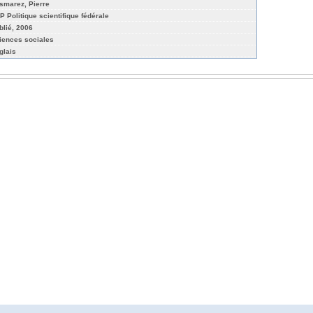
smarez, Pierre
P Politique scientifique fédérale
blié, 2006
iences sociales
glais