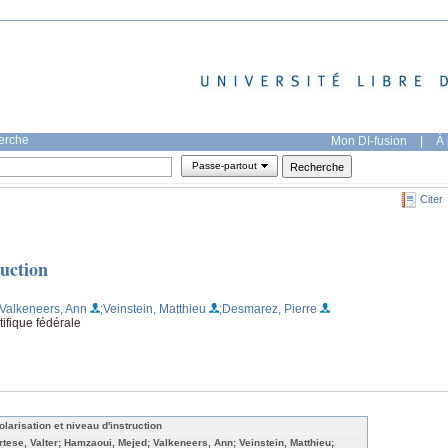
herche
Mon DI-fusion
|
À 
Passe-partout
Citer
ruction
;Valkeneers, Ann
;Veinstein, Matthieu
;Desmarez, Pierre
tifique fédérale
olarisation et niveau d'instruction
rtese, Valter; Hamzaoui, Mejed; Valkeneers, Ann; Veinstein, Matthieu;