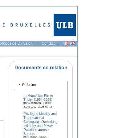
propos de DI-fusion
|
Contact
|
Documents en relation
DI-fusion
In Memoriam Pierre
Tripier (1934‑2025)
par Desmarez, Pierre
2025-09-15
Publication
Privileged Mobility and
Transnational
Conjugality: Rethinking
Intimacy and Power
Relations across
Borders
par Sizaire, Laure ,