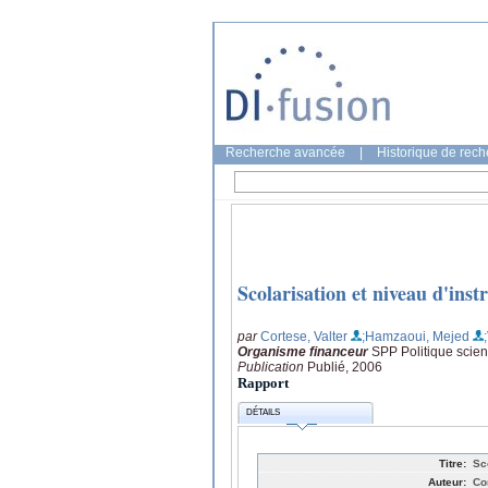
Recherche avancée
|
Historique de rec
Scolarisation et niveau d'inst
par
Cortese, Valter
;Hamzaoui, Mejed
Organisme financeur
SPP Politique scien
Publication
Publié, 2006
Rapport
DÉTAILS
Titre:
Sc
Auteur:
Co