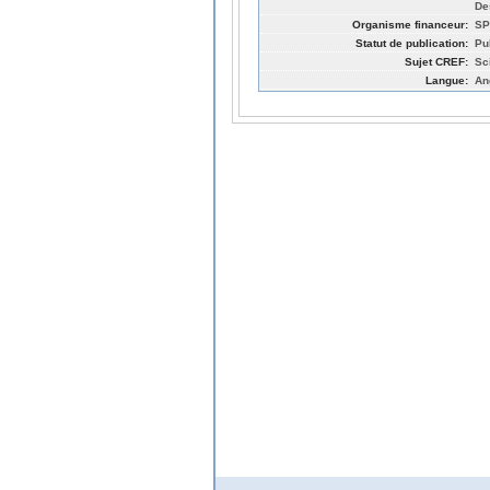
De
Organisme financeur:
SP
Statut de publication:
Pu
Sujet CREF:
Sc
Langue:
An