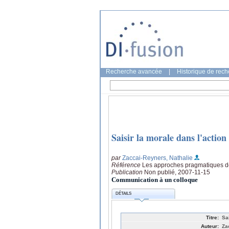
Recherche avancée
|
Historique de rec
Saisir la morale dans l'action
par
Zaccai-Reyners, Nathalie
Référence
Les approches pragmatiques de 
Publication
Non publié, 2007-11-15
Communication à un colloque
DÉTAILS
Titre:
Sa
Auteur:
Za