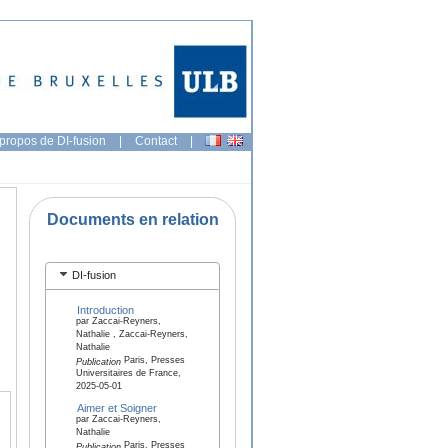
propos de DI-fusion
|
Contact
|
Documents en relation
DI-fusion
Introduction
par Zaccai-Reyners,
Nathalie , Zaccai-Reyners,
Nathalie
Paris, Presses
Publication
Universitaires de France,
2025-05-01
Aimer et Soigner
par Zaccai-Reyners,
Nathalie
Paris, Presses
Publication