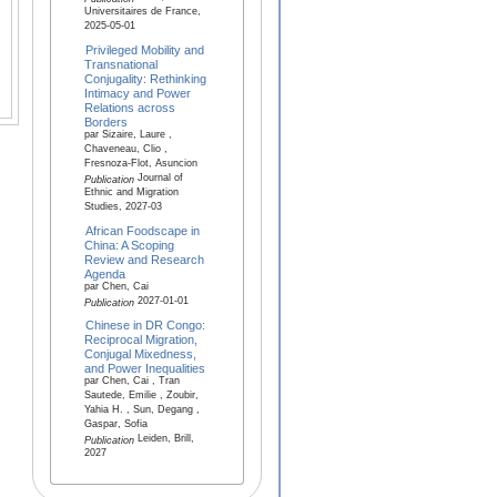
Universitaires de France,
2025-05-01
Privileged Mobility and
Transnational
Conjugality: Rethinking
Intimacy and Power
Relations across
Borders
par Sizaire, Laure ,
Chaveneau, Clio ,
Fresnoza-Flot, Asuncion
Journal of
Publication
Ethnic and Migration
Studies, 2027-03
African Foodscape in
China: A Scoping
Review and Research
Agenda
par Chen, Cai
2027-01-01
Publication
Chinese in DR Congo:
Reciprocal Migration,
Conjugal Mixedness,
and Power Inequalities
par Chen, Cai , Tran
Sautede, Emilie , Zoubir,
Yahia H. , Sun, Degang ,
Gaspar, Sofia
Leiden, Brill,
Publication
2027