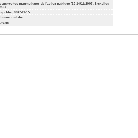
s approches pragmatiques de l'action publique (15-16/11/2007: Bruxelles
USL))
n publié, 2007-11-15
iences sociales
ançais