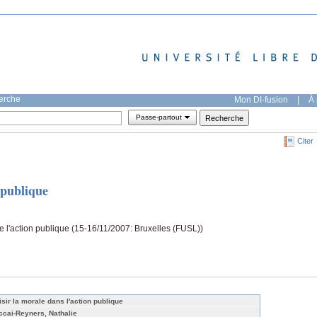
herche
Mon DI-fusion
|
À 
Passe-partout
Citer
 publique
l'action publique (15-16/11/2007: Bruxelles (FUSL))
isir la morale dans l'action publique
ccai-Reyners, Nathalie