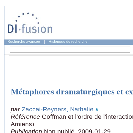
Recherche avancée
|
Historique de recherche
Métaphores dramaturgiques et ex
par
Zaccai-Reyners, Nathalie
Référence
Goffman et l'ordre de l'interacti
Amiens)
Publication
Non publié, 2009-01-29