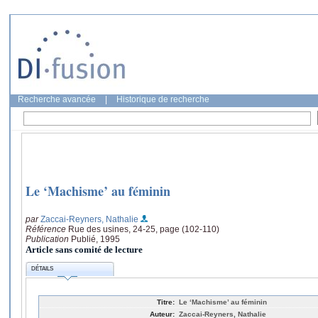
Recherche avancée
|
Historique de recherche
Le ‘Machisme’ au féminin
par
Zaccai-Reyners, Nathalie
Référence
Rue des usines, 24-25, page (102-110)
Publication
Publié, 1995
Article sans comité de lecture
DÉTAILS
Titre:
Le ‘Machisme’ au féminin
Auteur:
Zaccai-Reyners, Nathalie