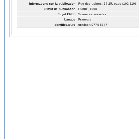
Informations sur la publication:
Rue des usines, 24-25, page (102-110)
Statut de publication:
Publié, 1995
Sujet CREF:
Sciences sociales
Langue:
Français
Identificateurs:
urn:issn:0774-8647