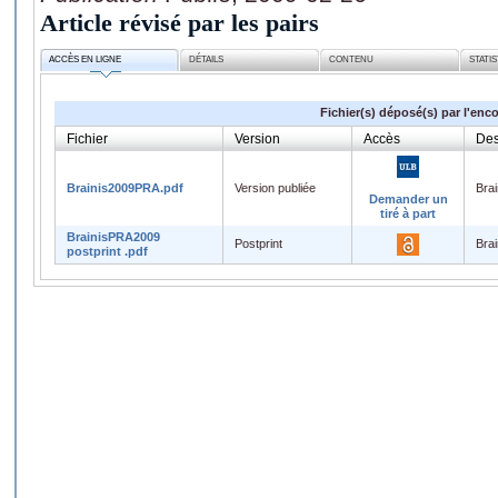
Article révisé par les pairs
ACCÈS EN LIGNE
DÉTAILS
CONTENU
STATI
Fichier(s) déposé(s) par l'enc
Fichier
Version
Accès
Des
Brainis2009PRA.pdf
Version publiée
Bra
Demander un
tiré à part
BrainisPRA2009
Postprint
Bra
postprint .pdf