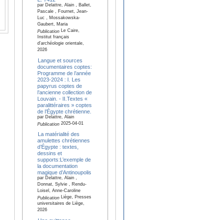
par Delattre, Alain , Ballet,
Pascale , Fournet, Jean-
Luc , Mossakowska-
Gaubert, Maria
Le Caire,
Publication
Institut français
d'archéologie orientale,
2026
Langue et sources
documentaires coptes:
Programme de l’année
2023-2024 : I. Les
papyrus coptes de
l’ancienne collection de
Louvain. - II.Textes «
paralittéraires » coptes
de l’Égypte chrétienne.
par Delattre, Alain
2025-04-01
Publication
La matérialité des
amulettes chrétiennes
d’Égypte : textes,
dessins et
supports:L’exemple de
la documentation
magique d’Antinoupolis
par Delattre, Alain ,
Donnat, Sylvie , Rendu-
Loisel, Anne-Caroline
Liège, Presses
Publication
universitaires de Liège,
2026