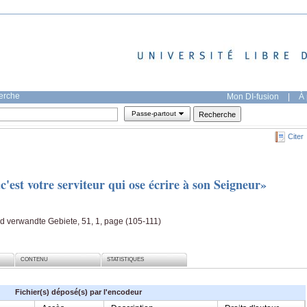
herche
Mon DI-fusion
|
À 
Passe-partout
Citer
c'est votre serviteur qui ose écrire à son Seigneur»
d verwandte Gebiete, 51, 1, page (105-111)
CONTENU
STATISTIQUES
Fichier(s) déposé(s) par l'encodeur