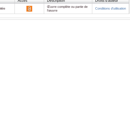
Accès
Description
Droits d'auteur
Œuvre complète ou partie de
f
liée
Conditions d'utilisation
l'œuvre