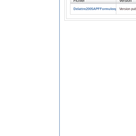
Fichier
Version
Delattre2005APFFormuleepistolaire.pd
Version pub