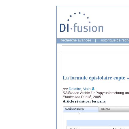
Recherche avancée
|
Historique de rec
La formule épistolaire copte «
par
Delattre, Alain
Référence
Archiv für Papyrusforschung un
Publication
Publié, 2005
Article révisé par les pairs
ACCÈS EN LIGNE
DÉTAILS