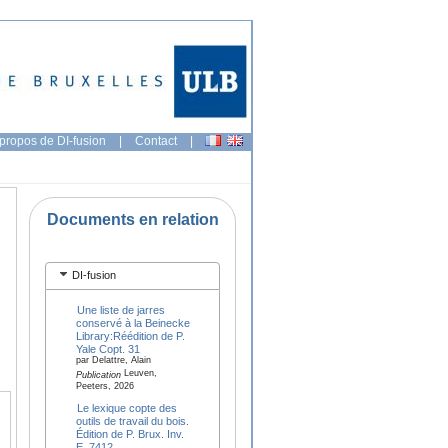
propos de DI-fusion
|
Contact
|
Documents en relation
DI-fusion
Une liste de jarres
conservé à la Beinecke
Library:Réédition de P.
Yale Copt. 31
par Delattre, Alain
Leuven,
Publication
Peeters, 2026
Le lexique copte des
outils de travail du bois.
Édition de P. Brux. Inv.
E. 7412