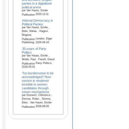
parties in a digitalised
political arena
par Van Haute, Emilie
2025-12-11
Publication
Internal Democracy in
Political Parties
par Van Haute, Emilie ,
Bolin, Niklas , Hagevi,
Magnus
London, Elgar
Publication
Publishing, 2026-06-16
30 years of Party
Politics
par Van Haute, Emilie ,
Webb, Paul , Farrell, David
Party Politics,
Publication
2026-05-01
Too burdensome to be
acknowledged? How
sexism is rendered
invisible to women
candidates through
seven mechanisms
par Deswert, Clémence ,
Devroe, Robin , Storme,
Elise , Van Haute, Emilie
2026-08-05
Publication