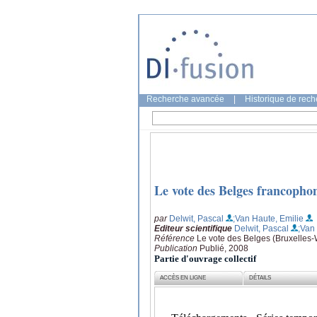
Recherche avancée
|
Historique de rec
Le vote des Belges francophone
par
Delwit, Pascal
;Van Haute, Emilie
Editeur scientifique
Delwit, Pascal
;Van
Référence
Le vote des Belges (Bruxelles-W
Publication
Publié, 2008
Partie d'ouvrage collectif
ACCÈS EN LIGNE
DÉTAILS