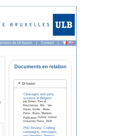
propos de DI-fusion
|
Contact
|
Documents en relation
DI-fusion
Cleavages and party
systems in Belgium
par Delwit, Pascal ,
)
Reuchamps, Min , Van
Haute, Emilie , Meier,
Petra , Brans, Marleen
Oxford, Oxford
Publication
University Press, 2026
PhD Review: Crafting
campaigns, messages,
and identities: Belgian