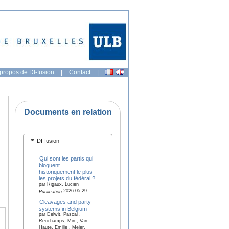
propos de DI-fusion
|
Contact
|
Documents en relation
DI-fusion
Qui sont les partis qui
bloquent
historiquement le plus
les projets du fédéral ?
par Rigaux, Lucien
2026-05-29
Publication
Cleavages and party
systems in Belgium
par Delwit, Pascal ,
Reuchamps, Min , Van
Haute, Emilie , Meier,