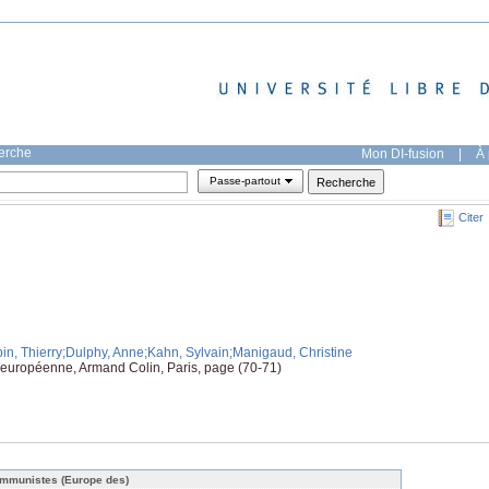
herche
Mon DI-fusion
|
À 
Passe-partout
Citer
in, Thierry
;Dulphy, Anne
;Kahn, Sylvain
;Manigaud, Christine
on européenne, Armand Colin, Paris, page (70-71)
mmunistes (Europe des)