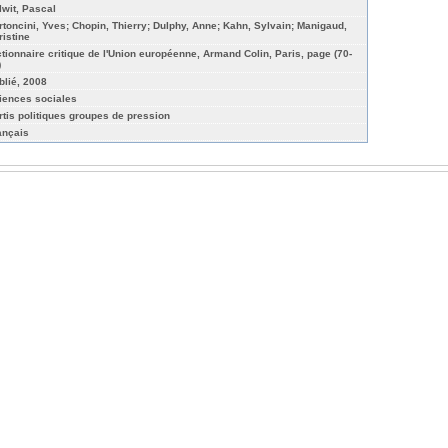
lwit, Pascal
rtoncini, Yves; Chopin, Thierry; Dulphy, Anne; Kahn, Sylvain; Manigaud,
ristine
ctionnaire critique de l'Union européenne, Armand Colin, Paris, page (70-
)
blié, 2008
iences sociales
rtis politiques groupes de pression
ançais