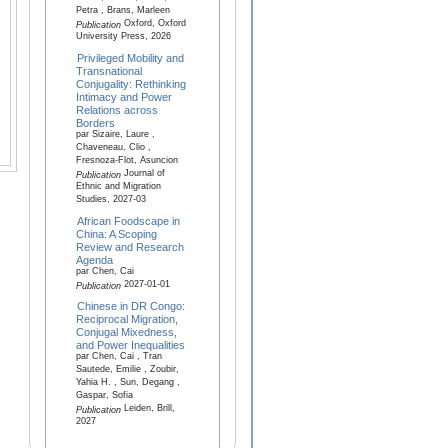
Petra , Brans, Marleen
Oxford, Oxford
Publication
University Press, 2026
Privileged Mobility and
Transnational
Conjugality: Rethinking
Intimacy and Power
Relations across
Borders
par Sizaire, Laure ,
Chaveneau, Clio ,
Fresnoza-Flot, Asuncion
Journal of
Publication
Ethnic and Migration
Studies, 2027-03
African Foodscape in
China: A Scoping
Review and Research
Agenda
par Chen, Cai
2027-01-01
Publication
Chinese in DR Congo:
Reciprocal Migration,
Conjugal Mixedness,
and Power Inequalities
par Chen, Cai , Tran
Sautede, Emilie , Zoubir,
Yahia H. , Sun, Degang ,
Gaspar, Sofia
Leiden, Brill,
Publication
2027