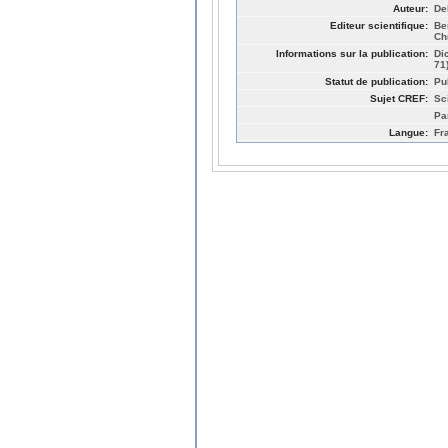
Auteur:
De
Editeur scientifique:
Be
Ch
Informations sur la publication:
Di
71
Statut de publication:
Pu
Sujet CREF:
Sc
Pa
Langue:
Fr