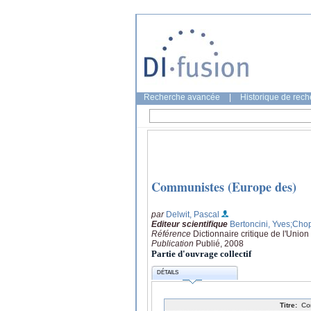
Recherche avancée
|
Historique de rec
Communistes (Europe des)
par
Delwit, Pascal
Editeur scientifique
Bertoncini, Yves
;Chop
Référence
Dictionnaire critique de l'Uni
Publication
Publié, 2008
Partie d'ouvrage collectif
DÉTAILS
Titre:
Co