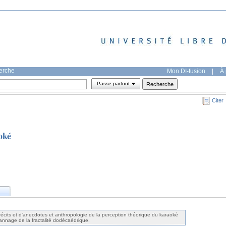
herche
Mon DI-fusion
|
À 
Passe-partout
Citer
oké
cits et d'anecdotes et anthropologie de la perception théorique du karaoké
cannage de la fractalité dodécaédrique.