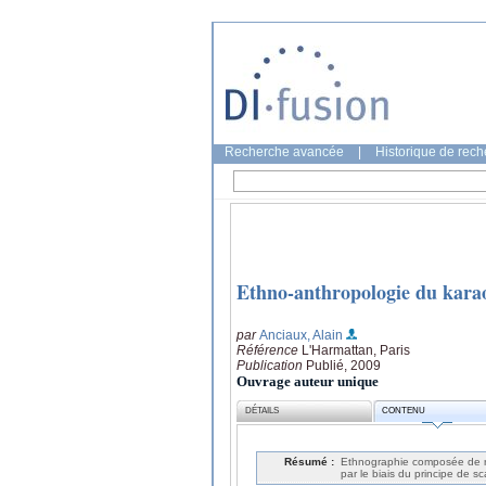
Recherche avancée
|
Historique de rec
Ethno-anthropologie du kara
par
Anciaux, Alain
Référence
L'Harmattan, Paris
Publication
Publié, 2009
Ouvrage auteur unique
DÉTAILS
CONTENU
Résumé :
Ethnographie composée de ré
par le biais du principe de s