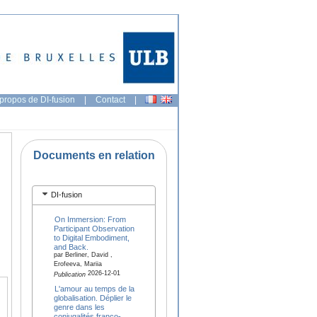
propos de DI-fusion
|
Contact
|
Documents en relation
DI-fusion
On Immersion: From
Participant Observation
to Digital Embodiment,
and Back.
par Berliner, David ,
Erofeeva, Mariia
2026-12-01
Publication
L'amour au temps de la
globalisation. Déplier le
genre dans les
conjugalités franco-