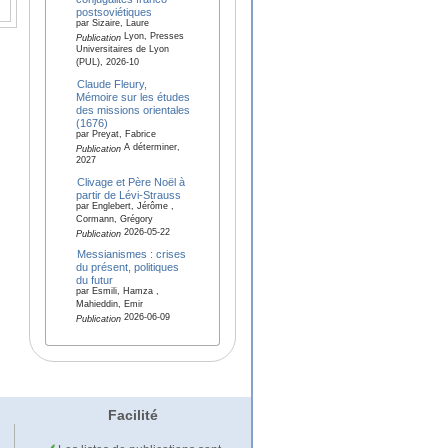
postsoviétiques
par Sizaire, Laure
Lyon, Presses
Publication
Universitaires de Lyon
(PUL), 2026-10
Claude Fleury,
Mémoire sur les études
des missions orientales
(1676)
par Preyat, Fabrice
A déterminer,
Publication
2027
Clivage et Père Noël à
partir de Lévi-Strauss
par Englebert, Jérôme ,
Cormann, Grégory
2026-05-22
Publication
Messianismes : crises
du présent, politiques
du futur
par Esmili, Hamza ,
Mahieddin, Emir
2026-06-09
Publication
Facilité