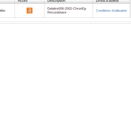
Accès
Description
Droits d'auteur
Delattre006-2002-ChronEg-
liée
Conditions d'utilisation
Recusdetaxe