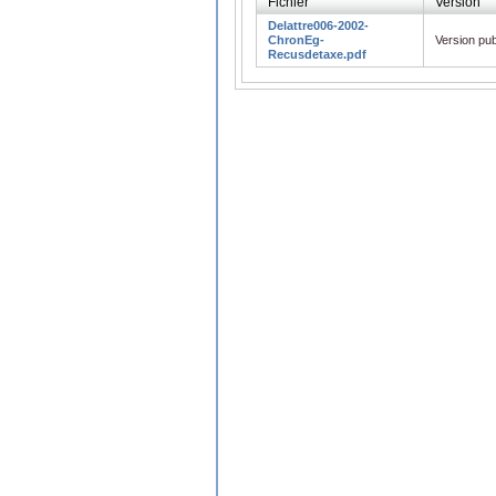
Fichier
Version
Delattre006-2002-
ChronEg-
Version pub
Recusdetaxe.pdf