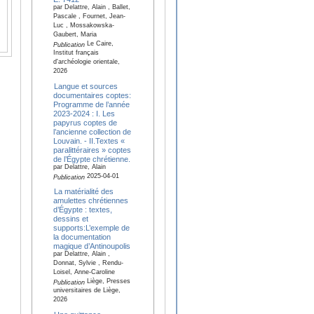
par Delattre, Alain , Ballet,
Pascale , Fournet, Jean-
Luc , Mossakowska-
Gaubert, Maria
Le Caire,
Publication
Institut français
d'archéologie orientale,
2026
Langue et sources
documentaires coptes:
Programme de l’année
2023-2024 : I. Les
papyrus coptes de
l’ancienne collection de
Louvain. - II.Textes «
paralittéraires » coptes
de l’Égypte chrétienne.
par Delattre, Alain
2025-04-01
Publication
La matérialité des
amulettes chrétiennes
d’Égypte : textes,
dessins et
supports:L’exemple de
la documentation
magique d’Antinoupolis
par Delattre, Alain ,
Donnat, Sylvie , Rendu-
Loisel, Anne-Caroline
Liège, Presses
Publication
universitaires de Liège,
2026