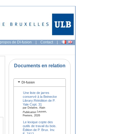
propos de DI-fusion
|
Contact
|
Documents en relation
DI-fusion
Une liste de jarres
conservé à la Beinecke
Library:Réédition de P.
Yale Copt. 31
par Delattre, Alain
Leuven,
Publication
Peeters, 2026
Le lexique copte des
outils de travail du bois.
Édition de P. Brux. Inv.
E. 7412