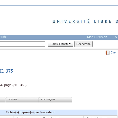
herche
Mon DI-fusion
|
À 
Passe-partout
Citer
 E. 375
54, page (361-368)
CONTENU
STATISTIQUES
Fichier(s) déposé(s) par l'encodeur