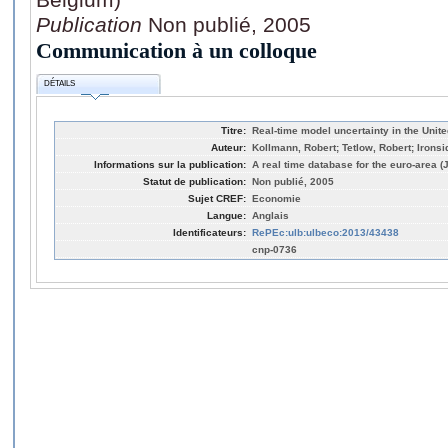
Publication
Non publié, 2005
Communication à un colloque
DÉTAILS
Titre:
Real-time model uncertainty in the Unit
Auteur:
Kollmann, Robert; Tetlow, Robert; Ironsi
Informations sur la publication:
A real time database for the euro-area 
Statut de publication:
Non publié, 2005
Sujet CREF:
Economie
Langue:
Anglais
Identificateurs:
RePEc:ulb:ulbeco:2013/43438
cnp-0736