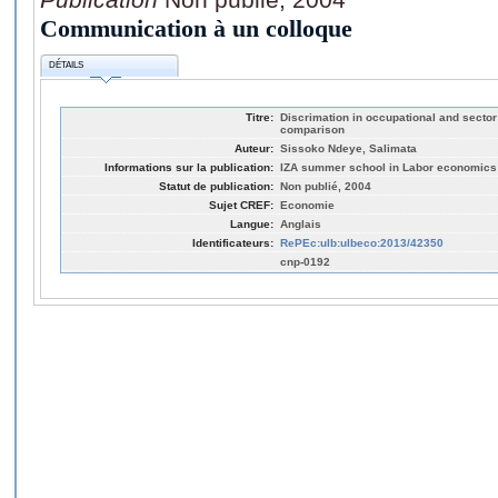
Communication à un colloque
DÉTAILS
Titre:
Discrimation in occupational and secto
comparison
Auteur:
Sissoko Ndeye, Salimata
Informations sur la publication:
IZA summer school in Labor economics (
Statut de publication:
Non publié, 2004
Sujet CREF:
Economie
Langue:
Anglais
Identificateurs:
RePEc:ulb:ulbeco:2013/42350
cnp-0192