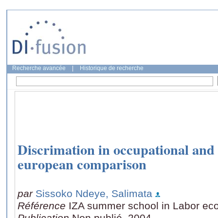
Recherche avancée
|
Historique de recherche
Discrimation in occupational and 
european comparison
par
Sissoko Ndeye, Salimata
Référence
IZA summer school in Labor eco
Publication
Non publié, 2004