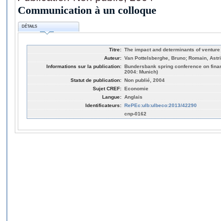
Communication à un colloque
DÉTAILS
Titre:
The impact and determinants of venture 
Auteur:
Van Pottelsberghe, Bruno; Romain, Astr
Informations sur la publication:
Bundersbank spring conference on finan
2004: Munich)
Statut de publication:
Non publié, 2004
Sujet CREF:
Economie
Langue:
Anglais
Identificateurs:
RePEc:ulb:ulbeco:2013/42290
cnp-0162