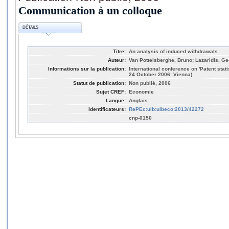
Communication à un colloque
DÉTAILS
Titre:
An analysis of induced withdrawals
Auteur:
Van Pottelsberghe, Bruno; Lazaridis, G
Informations sur la publication:
International conference on 'Patent stati
24 October 2006: Vienna)
Statut de publication:
Non publié, 2006
Sujet CREF:
Economie
Langue:
Anglais
Identificateurs:
RePEc:ulb:ulbeco:2013/42272
cnp-0150