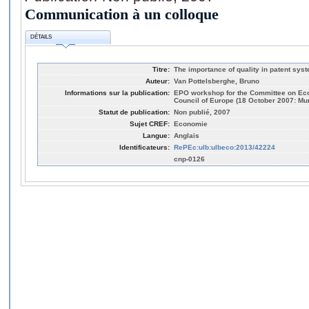
Communication à un colloque
DÉTAILS
Titre:
The importance of quality in patent sys
Auteur:
Van Pottelsberghe, Bruno
Informations sur la publication:
EPO workshop for the Committee on Eco
Council of Europe (18 October 2007: Mu
Statut de publication:
Non publié, 2007
Sujet CREF:
Economie
Langue:
Anglais
Identificateurs:
RePEc:ulb:ulbeco:2013/42224
cnp-0126