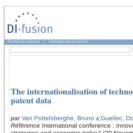
Recherche avancée
|
Historique de recherche
The internationalisation of techn
patent data
par
Van Pottelsberghe, Bruno
;Guellec, D
Référence
International conference : Innov
strategies and economic policy" (20 Novem