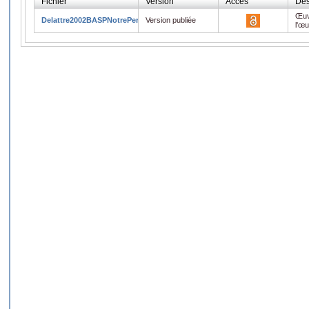
Fichier
Version
Accès
Des
Œuv
Delattre2002BASPNotrePere.pdf
Version publiée
l'œ