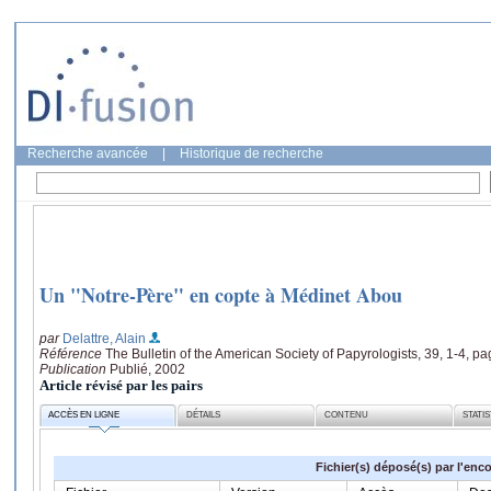
Recherche avancée
|
Historique de recherche
Un "Notre-Père" en copte à Médinet Abou
par
Delattre, Alain
Référence
The Bulletin of the American Society of Papyrologists, 39, 1-4, p
Publication
Publié, 2002
Article révisé par les pairs
ACCÈS EN LIGNE
DÉTAILS
CONTENU
STATI
Fichier(s) déposé(s) par l'enc