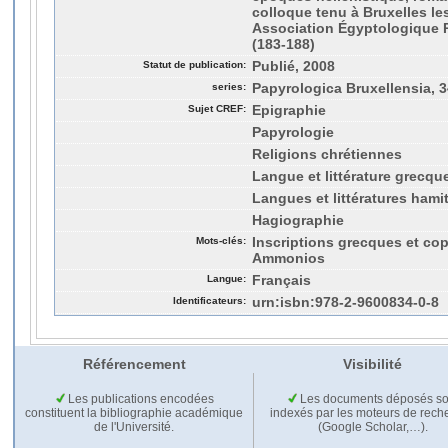
colloque tenu à Bruxelles le
Association Égyptologique R
(183-188)
Statut de publication:
Publié, 2008
series:
Papyrologica Bruxellensia, 3
Sujet CREF:
Epigraphie
Papyrologie
Religions chrétiennes
Langue et littérature grecq
Langues et littératures hami
Hagiographie
Mots-clés:
Inscriptions grecques et cop
Ammonios
Langue:
Français
Identificateurs:
urn:isbn:978-2-9600834-0-8
Référencement
Visibilité
Les publications encodées
Les documents déposés so
constituent la bibliographie académique
indexés par les moteurs de rech
de l'Université.
(Google Scholar,…).