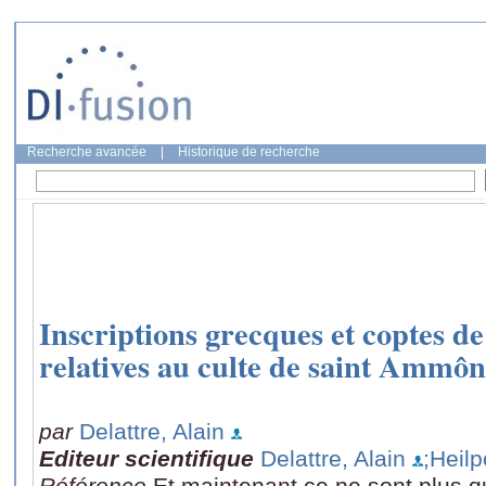
Recherche avancée
|
Historique de recherche
Inscriptions grecques et coptes d
relatives au culte de saint Ammôn
par
Delattre, Alain
Editeur scientifique
Delattre, Alain
;Heilp
Référence
Et maintenant ce ne sont plus q